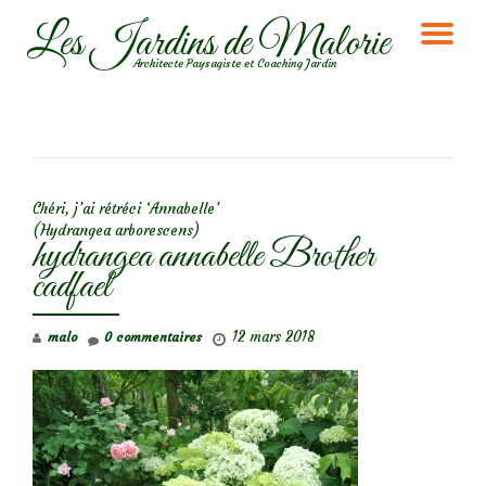
Les Jardins de Malorie
DÉ
Aller
Architecte Paysagiste et Coaching Jardin
au
LA
contenu
NA
NAVIGATION DE L’ARTICLE
Chéri, j’ai rétréci ‘Annabelle’
(Hydrangea arborescens)
hydrangea annabelle Brother
cadfael
12 mars 2018
malo
0 commentaires