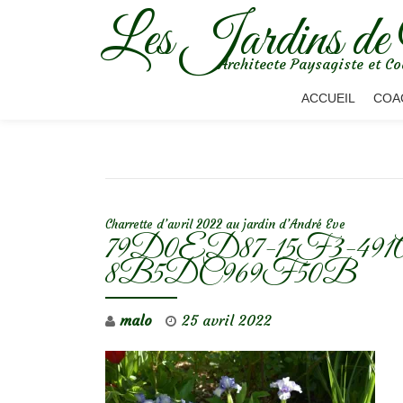
Les Jardins de
Aller
Architecte Paysagiste et Co
au
contenu
ACCUEIL
COA
NAVIGATION DE L’ARTICLE
Charrette d’avril 2022 au jardin d’André Eve
79D0ED87-15F3-491
8B5DC969F50B
malo
25 avril 2022