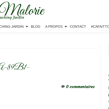
 Malorie
aching Jardin
CHING-JARDIN
BLOG
A PROPOS
CONTACT
#CAFAITT
A-89B1-
0 commentaires