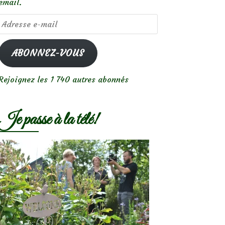
email.
Adresse
e-
mail
ABONNEZ-VOUS
Rejoignez les 1 740 autres abonnés
Je passe à la télé!