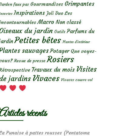
Grimpantes
Gourmandises
Garden faux pas
Inspirations
Les
Joli Duo
Insectes
Macro
Non classé
incontournables
Oiseaux du jardin
Parfums du
Outils
Petites bêtes
jardin
Plantes d’intérieur
Plantes sauvages
Potager
Que voyez-
Rosiers
vous?
Revue de presse
Visites
Travaux du mois
Rétrospective
Vivaces
de jardins
Vivaces couvre-sol
Articles récents
La Punaise à pattes rousses (Pentatoma