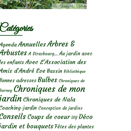
Catégories
Arbres &
Annuelles
Agenda
Arbustes
Au jardin avec
A Strasbourg...
Avec L'Association des
les enfants
Amis d'André Eve
Bassin
Bibliothèque
Bulbes
Bonnes adresses
Chroniques de
Chroniques de mon
Barney
jardin
Chroniques de Nala
Coaching-jardin
Conception de jardins
Conseils
Déco
Coups de coeur
DIY
jardin et bouquets
Fêtes des plantes