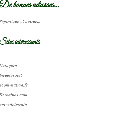
De bonnes adresses…
Pépinières et autres…
Sites intéressants
Natagora
Insectes.net
zoom-nature.fr
florealpes.com
notesdeterrain