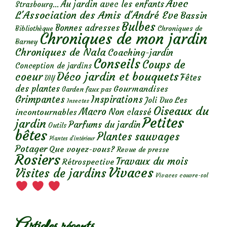
Avec
Au jardin avec les enfants
Strasbourg...
L'Association des Amis d'André Eve
Bassin
Bulbes
Bonnes adresses
Chroniques de
Bibliothèque
Chroniques de mon jardin
Barney
Chroniques de Nala
Coaching-jardin
Conseils
Coups de
Conception de jardins
Déco jardin et bouquets
coeur
Fêtes
DIY
des plantes
Gourmandises
Garden faux pas
Grimpantes
Inspirations
Les
Joli Duo
Insectes
Oiseaux du
Macro
Non classé
incontournables
Petites
jardin
Parfums du jardin
Outils
bêtes
Plantes sauvages
Plantes d’intérieur
Potager
Que voyez-vous?
Revue de presse
Rosiers
Travaux du mois
Rétrospective
Vivaces
Visites de jardins
Vivaces couvre-sol