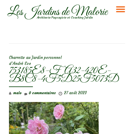
Les Jardins de Malorie
DÉ
Aller
Architecte Paysagiste et Coaching Jardin
au
LA
contenu
NA
NAVIGATION DE L’ARTICLE
Charrette au Jardin personnel
d’André Eve
753185E8-FA32-420E-
B8C8-4F5D25F5073D
27 août 2023
malo
0 commentaires