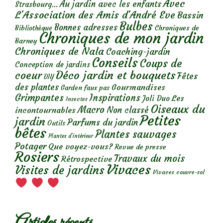
Avec
Au jardin avec les enfants
Strasbourg...
L'Association des Amis d'André Eve
Bassin
Bulbes
Bonnes adresses
Chroniques de
Bibliothèque
Chroniques de mon jardin
Barney
Chroniques de Nala
Coaching-jardin
Conseils
Coups de
Conception de jardins
Déco jardin et bouquets
coeur
Fêtes
DIY
des plantes
Gourmandises
Garden faux pas
Grimpantes
Inspirations
Les
Joli Duo
Insectes
Oiseaux du
Macro
Non classé
incontournables
Petites
jardin
Parfums du jardin
Outils
bêtes
Plantes sauvages
Plantes d’intérieur
Potager
Que voyez-vous?
Revue de presse
Rosiers
Travaux du mois
Rétrospective
Vivaces
Visites de jardins
Vivaces couvre-sol