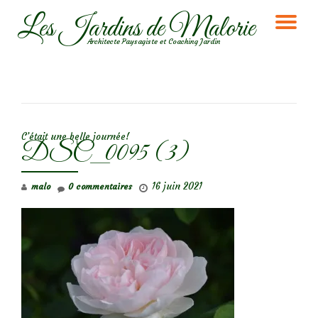
Les Jardins de Malorie
DÉ
Aller
Architecte Paysagiste et Coaching Jardin
au
LA
contenu
NA
NAVIGATION DE L’ARTICLE
C’était une belle journée!
DSC_0095 (3)
16 juin 2021
malo
0 commentaires