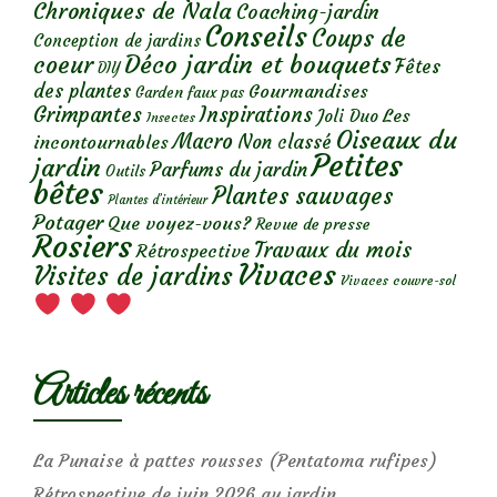
Chroniques de Nala
Coaching-jardin
Conseils
Coups de
Conception de jardins
Déco jardin et bouquets
coeur
Fêtes
DIY
des plantes
Gourmandises
Garden faux pas
Grimpantes
Inspirations
Les
Joli Duo
Insectes
Oiseaux du
Macro
Non classé
incontournables
Petites
jardin
Parfums du jardin
Outils
bêtes
Plantes sauvages
Plantes d’intérieur
Potager
Que voyez-vous?
Revue de presse
Rosiers
Travaux du mois
Rétrospective
Vivaces
Visites de jardins
Vivaces couvre-sol
Articles récents
La Punaise à pattes rousses (Pentatoma rufipes)
Rétrospective de juin 2026 au jardin