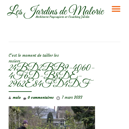
Les Jardins de Malorie
DÉ
Aller
Architecte Paysagiste et Coaching Jardin
au
LA
contenu
NA
NAVIGATION DE L’ARTICLE
C’est le moment de tailler les
rosiers
24BD2BB9-4060-
4F6D-B8DE-
2962E84FD4DF
7 mars 2023
malo
0 commentaires