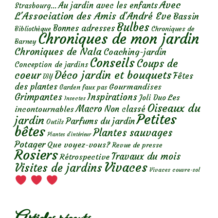
Avec
Au jardin avec les enfants
Strasbourg...
L'Association des Amis d'André Eve
Bassin
Bulbes
Bonnes adresses
Chroniques de
Bibliothèque
Chroniques de mon jardin
Barney
Chroniques de Nala
Coaching-jardin
Conseils
Coups de
Conception de jardins
Déco jardin et bouquets
coeur
Fêtes
DIY
des plantes
Gourmandises
Garden faux pas
Grimpantes
Inspirations
Les
Joli Duo
Insectes
Oiseaux du
Macro
Non classé
incontournables
Petites
jardin
Parfums du jardin
Outils
bêtes
Plantes sauvages
Plantes d’intérieur
Potager
Que voyez-vous?
Revue de presse
Rosiers
Travaux du mois
Rétrospective
Vivaces
Visites de jardins
Vivaces couvre-sol