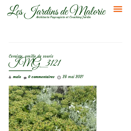
Les Jardins de Malorie
DÉ
Aller
Architecte Paysagiste et Coaching Jardin
au
LA
contenu
NA
NAVIGATION DE L’ARTICLE
Ceraiste, oreille de souris
IMG_3121
28 mai 2021
malo
0 commentaires