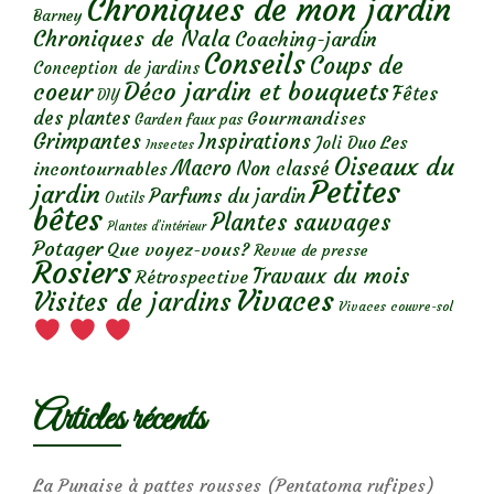
Chroniques de mon jardin
Barney
Chroniques de Nala
Coaching-jardin
Conseils
Coups de
Conception de jardins
Déco jardin et bouquets
coeur
Fêtes
DIY
des plantes
Gourmandises
Garden faux pas
Grimpantes
Inspirations
Les
Joli Duo
Insectes
Oiseaux du
Macro
Non classé
incontournables
Petites
jardin
Parfums du jardin
Outils
bêtes
Plantes sauvages
Plantes d’intérieur
Potager
Que voyez-vous?
Revue de presse
Rosiers
Travaux du mois
Rétrospective
Vivaces
Visites de jardins
Vivaces couvre-sol
Articles récents
La Punaise à pattes rousses (Pentatoma rufipes)