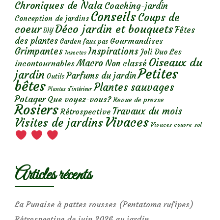
Chroniques de Nala
Coaching-jardin
Conseils
Coups de
Conception de jardins
Déco jardin et bouquets
coeur
Fêtes
DIY
des plantes
Gourmandises
Garden faux pas
Grimpantes
Inspirations
Les
Joli Duo
Insectes
Oiseaux du
Macro
Non classé
incontournables
Petites
jardin
Parfums du jardin
Outils
bêtes
Plantes sauvages
Plantes d’intérieur
Potager
Que voyez-vous?
Revue de presse
Rosiers
Travaux du mois
Rétrospective
Vivaces
Visites de jardins
Vivaces couvre-sol
Articles récents
La Punaise à pattes rousses (Pentatoma rufipes)
Rétrospective de juin 2026 au jardin