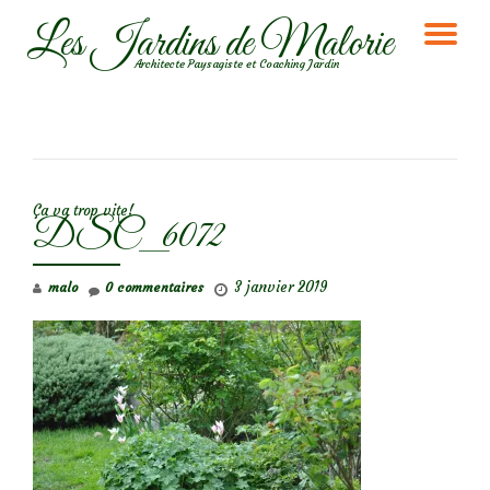
Les Jardins de Malorie
DÉ
Aller
Architecte Paysagiste et Coaching Jardin
au
LA
contenu
NA
NAVIGATION DE L’ARTICLE
Ça va trop vite!
DSC_6072
3 janvier 2019
malo
0 commentaires