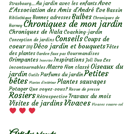
Avec
Au jardin avec les enfants
Strasbourg...
L'Association des Amis d'André Eve
Bassin
Bulbes
Bonnes adresses
Chroniques de
Bibliothèque
Chroniques de mon jardin
Barney
Chroniques de Nala
Coaching-jardin
Conseils
Coups de
Conception de jardins
Déco jardin et bouquets
coeur
Fêtes
DIY
des plantes
Gourmandises
Garden faux pas
Grimpantes
Inspirations
Les
Joli Duo
Insectes
Oiseaux du
Macro
Non classé
incontournables
Petites
jardin
Parfums du jardin
Outils
bêtes
Plantes sauvages
Plantes d’intérieur
Potager
Que voyez-vous?
Revue de presse
Rosiers
Travaux du mois
Rétrospective
Vivaces
Visites de jardins
Vivaces couvre-sol