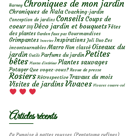
Chroniques de mon jardin
Barney
Chroniques de Nala
Coaching-jardin
Conseils
Coups de
Conception de jardins
Déco jardin et bouquets
coeur
Fêtes
DIY
des plantes
Gourmandises
Garden faux pas
Grimpantes
Inspirations
Les
Joli Duo
Insectes
Oiseaux du
Macro
Non classé
incontournables
Petites
jardin
Parfums du jardin
Outils
bêtes
Plantes sauvages
Plantes d’intérieur
Potager
Que voyez-vous?
Revue de presse
Rosiers
Travaux du mois
Rétrospective
Vivaces
Visites de jardins
Vivaces couvre-sol
Articles récents
La Punaise à pattes rousses (Pentatoma rufipes)