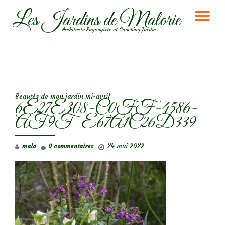
Les Jardins de Malorie
DÉ
Aller
Architecte Paysagiste et Coaching Jardin
au
LA
contenu
NA
NAVIGATION DE L’ARTICLE
Beautés de mon jardin mi-avril
6E27E308-C0FF-4586-
AF9F-E67A1C26D339
24 mai 2022
malo
0 commentaires