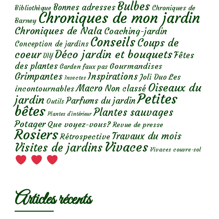
Bulbes
Bonnes adresses
Chroniques de
Bibliothèque
Chroniques de mon jardin
Barney
Chroniques de Nala
Coaching-jardin
Conseils
Coups de
Conception de jardins
Déco jardin et bouquets
coeur
Fêtes
DIY
des plantes
Gourmandises
Garden faux pas
Grimpantes
Inspirations
Les
Joli Duo
Insectes
Oiseaux du
Macro
Non classé
incontournables
Petites
jardin
Parfums du jardin
Outils
bêtes
Plantes sauvages
Plantes d’intérieur
Potager
Que voyez-vous?
Revue de presse
Rosiers
Travaux du mois
Rétrospective
Vivaces
Visites de jardins
Vivaces couvre-sol
Articles récents