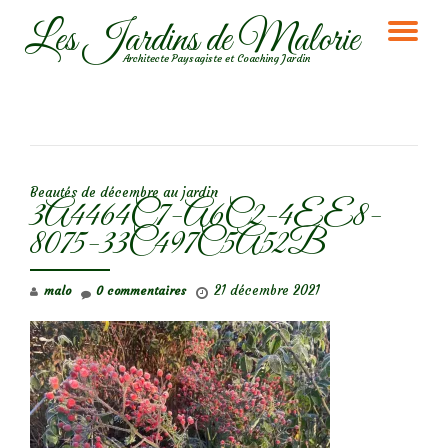
Les Jardins de Malorie
DÉ
Aller
Architecte Paysagiste et Coaching Jardin
au
LA
contenu
NA
NAVIGATION DE L’ARTICLE
Beautés de décembre au jardin
3A4464C7-A6C2-4EE8-
8075-33C497C5A52B
21 décembre 2021
malo
0 commentaires