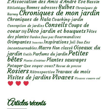
L'Association des Amis d'André Eve
Bassin
Bulbes
Bonnes adresses
Chroniques de
Bibliothèque
Chroniques de mon jardin
Barney
Chroniques de Nala
Coaching-jardin
Conseils
Coups de
Conception de jardins
Déco jardin et bouquets
coeur
Fêtes
DIY
des plantes
Gourmandises
Garden faux pas
Grimpantes
Inspirations
Les
Joli Duo
Insectes
Oiseaux du
Macro
Non classé
incontournables
Petites
jardin
Parfums du jardin
Outils
bêtes
Plantes sauvages
Plantes d’intérieur
Potager
Que voyez-vous?
Revue de presse
Rosiers
Travaux du mois
Rétrospective
Vivaces
Visites de jardins
Vivaces couvre-sol
Articles récents