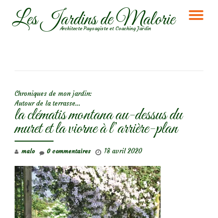
Les Jardins de Malorie
DÉ
Aller
Architecte Paysagiste et Coaching Jardin
au
LA
contenu
NA
NAVIGATION DE L’ARTICLE
Chroniques de mon jardin:
Autour de la terrasse…
la clématis montana au-dessus du
muret et la viorne à l’arrière-plan
18 avril 2020
malo
0 commentaires