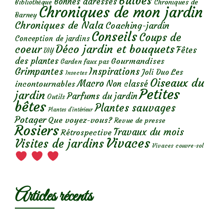
Bulbes
Bonnes adresses
Chroniques de
Bibliothèque
Chroniques de mon jardin
Barney
Chroniques de Nala
Coaching-jardin
Conseils
Coups de
Conception de jardins
Déco jardin et bouquets
coeur
Fêtes
DIY
des plantes
Gourmandises
Garden faux pas
Grimpantes
Inspirations
Les
Joli Duo
Insectes
Oiseaux du
Macro
Non classé
incontournables
Petites
jardin
Parfums du jardin
Outils
bêtes
Plantes sauvages
Plantes d’intérieur
Potager
Que voyez-vous?
Revue de presse
Rosiers
Travaux du mois
Rétrospective
Vivaces
Visites de jardins
Vivaces couvre-sol
Articles récents