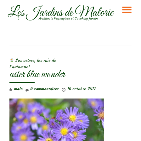
Les Jardins de Malorie
DÉ
Aller
Architecte Paysagiste et Coaching Jardin
au
LA
contenu
NA
NAVIGATION DE L’ARTICLE
Les asters, les rois de
l’automne!
aster blue wonder
16 octobre 2017
malo
0 commentaires