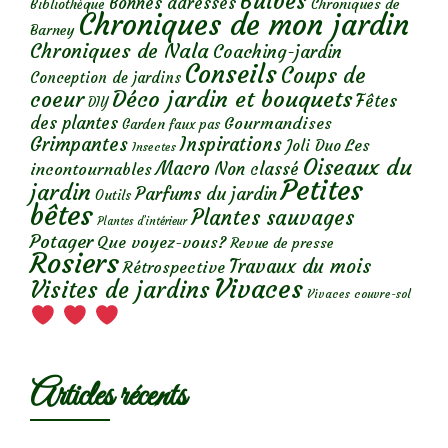
Bulbes
Bonnes adresses
Chroniques de
Bibliothèque
Chroniques de mon jardin
Barney
Chroniques de Nala
Coaching-jardin
Conseils
Coups de
Conception de jardins
Déco jardin et bouquets
coeur
Fêtes
DIY
des plantes
Gourmandises
Garden faux pas
Grimpantes
Inspirations
Les
Joli Duo
Insectes
Oiseaux du
Macro
Non classé
incontournables
Petites
jardin
Parfums du jardin
Outils
bêtes
Plantes sauvages
Plantes d’intérieur
Potager
Que voyez-vous?
Revue de presse
Rosiers
Travaux du mois
Rétrospective
Vivaces
Visites de jardins
Vivaces couvre-sol
Articles récents