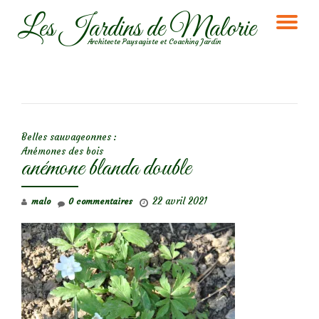
Les Jardins de Malorie
DÉ
Aller
Architecte Paysagiste et Coaching Jardin
au
LA
contenu
NA
NAVIGATION DE L’ARTICLE
Belles sauvageonnes :
Anémones des bois
anémone blanda double
22 avril 2021
malo
0 commentaires