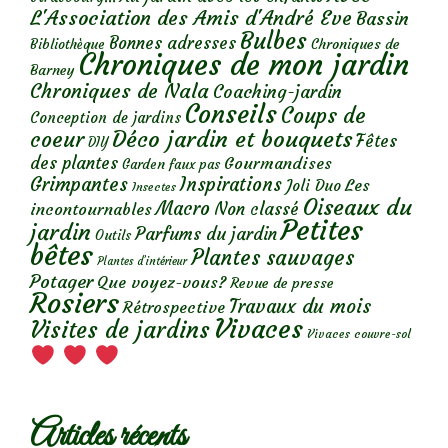
L'Association des Amis d'André Eve
Bassin
Bulbes
Bonnes adresses
Chroniques de
Bibliothèque
Chroniques de mon jardin
Barney
Chroniques de Nala
Coaching-jardin
Conseils
Coups de
Conception de jardins
Déco jardin et bouquets
coeur
Fêtes
DIY
des plantes
Gourmandises
Garden faux pas
Grimpantes
Inspirations
Les
Joli Duo
Insectes
Oiseaux du
Macro
Non classé
incontournables
Petites
jardin
Parfums du jardin
Outils
bêtes
Plantes sauvages
Plantes d’intérieur
Potager
Que voyez-vous?
Revue de presse
Rosiers
Travaux du mois
Rétrospective
Vivaces
Visites de jardins
Vivaces couvre-sol
Articles récents