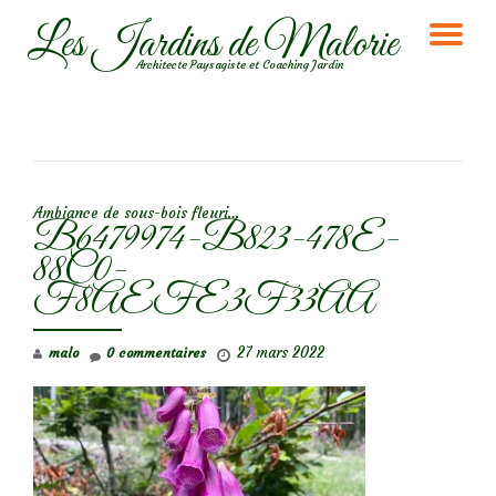
Les Jardins de Malorie
DÉ
Aller
Architecte Paysagiste et Coaching Jardin
au
LA
contenu
NA
NAVIGATION DE L’ARTICLE
Ambiance de sous-bois fleuri…
B6479974-B823-478E-
88C0-
F8AEFE3F33AA
27 mars 2022
malo
0 commentaires