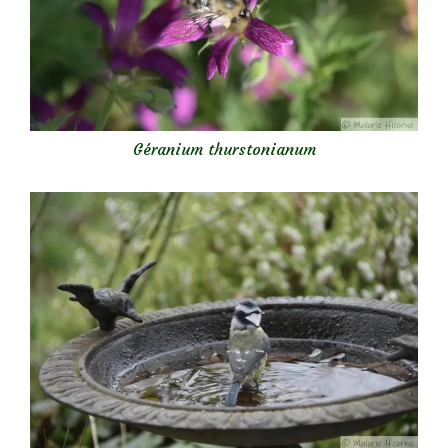
Géranium thurstonianum