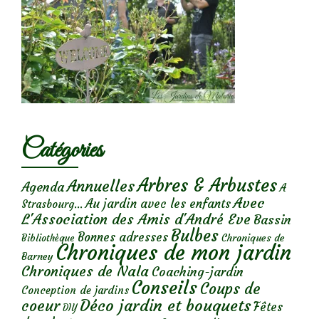
Catégories
Arbres & Arbustes
Annuelles
Agenda
A
Avec
Au jardin avec les enfants
Strasbourg...
L'Association des Amis d'André Eve
Bassin
Bulbes
Bonnes adresses
Chroniques de
Bibliothèque
Chroniques de mon jardin
Barney
Chroniques de Nala
Coaching-jardin
Conseils
Coups de
Conception de jardins
Déco jardin et bouquets
coeur
Fêtes
DIY