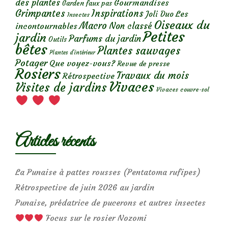
des plantes
Gourmandises
Garden faux pas
Grimpantes
Inspirations
Les
Joli Duo
Insectes
Oiseaux du
Macro
Non classé
incontournables
Petites
jardin
Parfums du jardin
Outils
bêtes
Plantes sauvages
Plantes d’intérieur
Potager
Que voyez-vous?
Revue de presse
Rosiers
Travaux du mois
Rétrospective
Vivaces
Visites de jardins
Vivaces couvre-sol
Articles récents
La Punaise à pattes rousses (Pentatoma rufipes)
Rétrospective de juin 2026 au jardin
Punaise, prédatrice de pucerons et autres insectes
Focus sur le rosier Nozomi