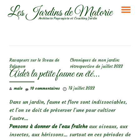
Les Jardins de Malorie
DÉ
Aller
Architecte Paysagiste et Coaching Jardin
au
LA
contenu
NA
NAVIGATION DE L’ARTICLE
Ravageurs sur le Sceau de
Chroniques de mon jardin:
Salomon
rétrospective de juillet 2022
Aider la petite faune en été…
18 juillet 2022
malo
10 commentaires
Dans un jardin, faune et flore sont indissociables,
et l’on se doit de préserver l’une pour cultiver
l’autre…
Pensons à donner de l’eau fraîche
aux oiseaux, aux
insectes, aux hérissons… surtout en ces périodes de