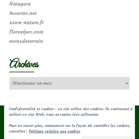
Natagora
Insectes.net
zoom-nature.fr
florealpes.com
notesdeterrain
Archives
Archives
Confidentialité et cookies : ce site utilise des cookies. En continuant à
utiliser ce site Web, vous acceptez leur utilisation.
Pour en savoir plus, notamment sur la façon de contrôler les cookies,
(c) Les Jardins de Malorie
consultez :
Politique relative aux cookies
Menu
fa-
fa-