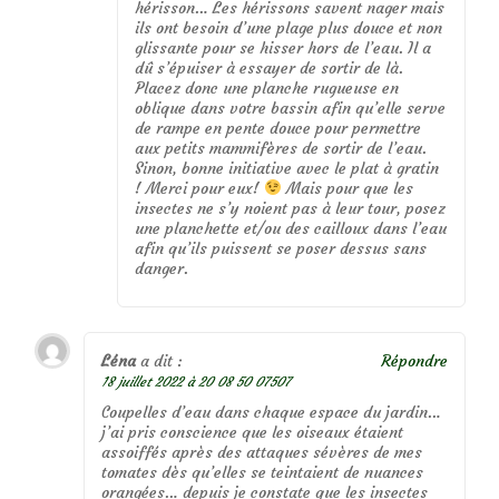
hérisson… Les hérissons savent nager mais
ils ont besoin d’une plage plus douce et non
glissante pour se hisser hors de l’eau. Il a
dû s’épuiser à essayer de sortir de là.
Placez donc une planche rugueuse en
oblique dans votre bassin afin qu’elle serve
de rampe en pente douce pour permettre
aux petits mammifères de sortir de l’eau.
Sinon, bonne initiative avec le plat à gratin
! Merci pour eux!
Mais pour que les
insectes ne s’y noient pas à leur tour, posez
une planchette et/ou des cailloux dans l’eau
afin qu’ils puissent se poser dessus sans
danger.
Léna
a dit :
Répondre
18 juillet 2022 à 20 08 50 07507
Coupelles d’eau dans chaque espace du jardin…
j’ai pris conscience que les oiseaux étaient
assoiffés après des attaques sévères de mes
tomates dès qu’elles se teintaient de nuances
orangées… depuis je constate que les insectes