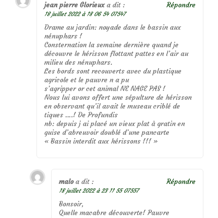
jean pierre Glorieux
a dit :
Répondre
18 juillet 2022 à 18 06 54 07547
Drame au jardin: noyade dans le bassin aux
nénuphars !
Consternation la semaine dernière quand je
découvre le hérisson flottant pattes en l’air au
milieu des nénuphars.
Les bords sont recouverts avec du plastique
agricole et le pauvre n a pu
s’agripper or cet animal NE NAGE PAS !
Nous lui avons offert une sépulture de hérisson
en observant qu’il avait le museau criblé de
tiques ….! De Profundis
nb: depuis j ai placé un vieux plat à gratin en
guise d’abreuvoir doublé d’une pancarte
« Bassin interdit aux hérissons !!! »
malo
a dit :
Répondre
18 juillet 2022 à 23 11 55 07557
Bonsoir,
Quelle macabre découverte! Pauvre