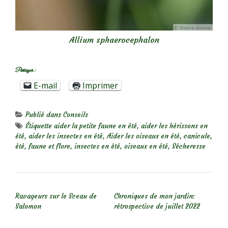
Allium sphaerocephalon
Partager :
E-mail
Imprimer
Publié dans
Conseils
Étiquette
aider la petite faune en été
,
aider les hérissons en
été
,
aider les insectes en été
,
Aider les oiseaux en été
,
canicule
,
été
,
faune et flore
,
insectes en été
,
oiseaux en été
,
Sécheresse
NAVIGATION DE L’ARTICLE
Ravageurs sur le Sceau de
Chroniques de mon jardin:
Salomon
rétrospective de juillet 2022