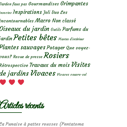
Grimpantes
Gourmandises
Garden faux pas
Inspirations
Les
Joli Duo
Insectes
Macro
Non classé
incontournables
Oiseaux du jardin
Parfums du
Outils
Petites bêtes
jardin
Plantes d’intérieur
Plantes sauvages
Potager
Que voyez-
Rosiers
vous?
Revue de presse
Visites
Travaux du mois
Rétrospective
Vivaces
de jardins
Vivaces couvre-sol
Articles récents
La Punaise à pattes rousses (Pentatoma