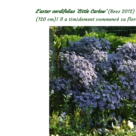
L’aster cordifolius ‘Little Carlow’
(Beez 2012) e
(120 cm)! Il a timidement commencé sa flor