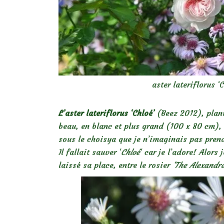
aster lateriflorus 
L’aster lateriflorus ‘Chloé’
(Beez 2012), plan
beau, en blanc et plus grand (100 x 80 cm), m
sous le choisya que je n’imaginais pas pren
Il fallait sauver ‘
Chloé
‘ car je l’adore! Alors
laissé sa place, entre le rosier
‘The Alexandra