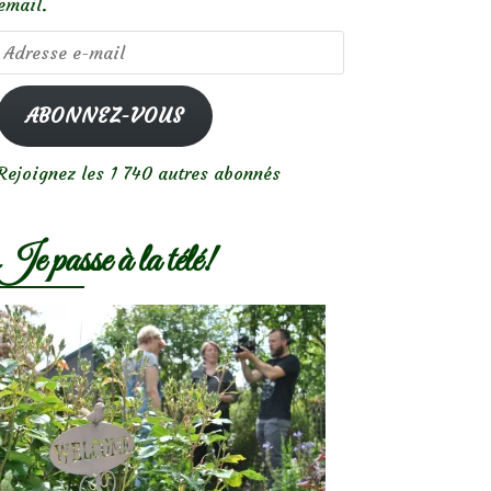
email.
Adresse
e-
mail
ABONNEZ-VOUS
Rejoignez les 1 740 autres abonnés
Je passe à la télé!