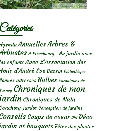
Catégories
Arbres &
Annuelles
Agenda
Arbustes
Au jardin avec
A Strasbourg...
Avec L'Association des
les enfants
Amis d'André Eve
Bassin
Bibliothèque
Bulbes
Bonnes adresses
Chroniques de
Chroniques de mon
Barney
jardin
Chroniques de Nala
Coaching-jardin
Conception de jardins
Conseils
Déco
Coups de coeur
DIY
jardin et bouquets
Fêtes des plantes