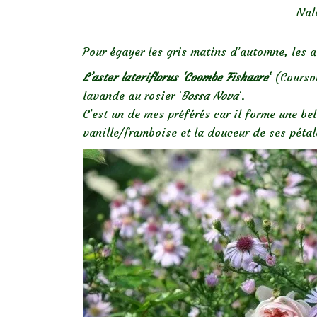
Nal
Pour égayer les gris matins d’automne, les as
L’aster lateriflorus ‘Coombe Fishacre
‘
(Courson
lavande au rosier ‘
Bossa Nova
‘.
C’est un de mes préférés car il forme une be
vanille/framboise et la douceur de ses pétales