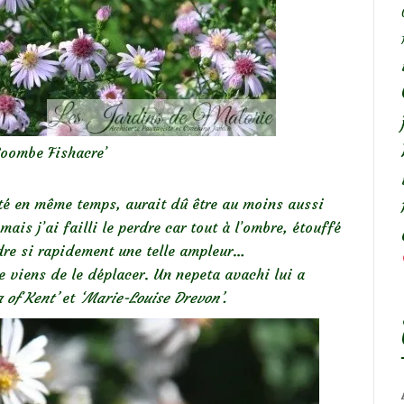
‘Coombe Fishacre’
té en même temps, aurait dû être au moins aussi
ais j’ai failli le perdre car tout à l’ombre, étouffé
dre si rapidement une telle ampleur…
 je viens de le déplacer. Un nepeta avachi lui a
 of Kent’
et
‘Marie-Louise Drevon’.