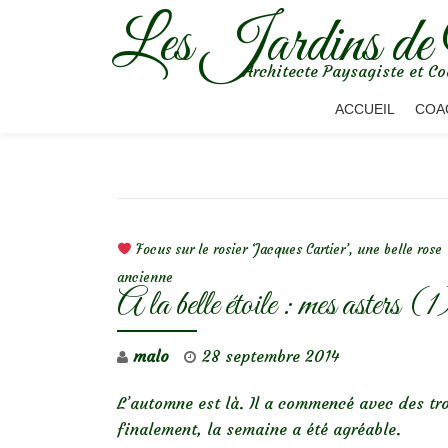
Les Jardins de
Aller
Architecte Paysagiste et Co
au
contenu
ACCUEIL
COA
NAVIGATION DE L’ARTICLE
Focus sur le rosier ‘Jacques Cartier’, une belle rose
ancienne
A la belle étoile : mes asters (1
malo
28 septembre 2014
L’automne est là. Il a commencé avec des tr
finalement, la semaine a été agréable.