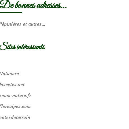
De bonnes adresses…
Pépinières et autres…
Sites intéressants
Natagora
Insectes.net
zoom-nature.fr
florealpes.com
notesdeterrain