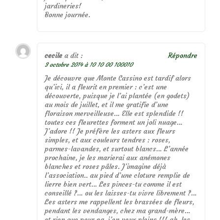
jardineries!
Bonne journée.
cecile
a dit :
Répondre
3 octobre 2014 à 10 10 00 100010
Je découvre que Monte Cassino est tardif alors
qu’ici, il a fleurit en premier : c’est une
découverte, puisque je l’ai plantée (en godets)
au mois de juillet, et il me gratifie d’une
floraison merveilleuse… Elle est splendide !!
toutes ces fleurettes forment un joli nuage…
J’adore !! Je préfère les asters aux fleurs
simples, et aux couleurs tendres : roses,
parmes-lavandes, et surtout blancs… L’année
prochaine, je les marierai aux anémones
blanches et roses pâles. J’imagine déjà
l’association.. au pied d’une cloture remplie de
lierre bien vert… Les pinces-tu comme il est
conseillé ?… ou les laisses-tu vivre librement ?…
Les asters me rappellent les brassées de fleurs,
pendant les vendanges, chez ma grand-mère…
et rien que pour ça, j’en veux pleins !!! ah, les