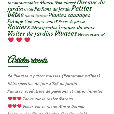
Oiseaux du
Macro
Non classé
incontournables
Petites
jardin
Parfums du jardin
Outils
bêtes
Plantes sauvages
Plantes d’intérieur
Potager
Que voyez-vous?
Revue de presse
Rosiers
Travaux du mois
Rétrospective
Vivaces
Visites de jardins
Vivaces couvre-sol
Articles récents
La Punaise à pattes rousses (Pentatoma rufipes)
Rétrospective de juin 2026 au jardin
Punaise, prédatrice de pucerons et autres insectes
Focus sur le rosier Nozomi
Focus sur le rosier Marie Dermar
Visite au jardin de Martine (jardin privé)