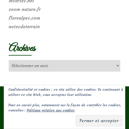
Insectes.net
zoom-nature.fr
florealpes.com
notesdeterrain
Archives
Archives
Confidentialité et cookies : ce site utilise des cookies. En continuant à
utiliser ce site Web, vous acceptez leur utilisation.
Pour en savoir plus, notamment sur la façon de contrôler les cookies,
(c) Les Jardins de Malorie
consultez :
Politique relative aux cookies
Menu
fa-
fa-
facebook-
envelope-
secondaire
square
square