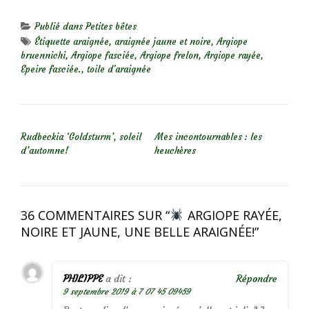
Publié dans
Petites bêtes
Étiquette
araignée
,
araignée jaune et noire
,
Argiope
bruennichi
,
Argiope fasciée
,
Argiope frelon
,
Argiope rayée
,
Epeire fasciée.
,
toile d'araignée
NAVIGATION DE L’ARTICLE
Rudbeckia ‘Goldsturm’, soleil
Mes incontournables : les
d’automne!
heuchères
36 COMMENTAIRES SUR “
ARGIOPE RAYÉE,
NOIRE ET JAUNE, UNE BELLE ARAIGNÉE!
”
PHILIPPE
a dit :
Répondre
9 septembre 2019 à 7 07 45 09459