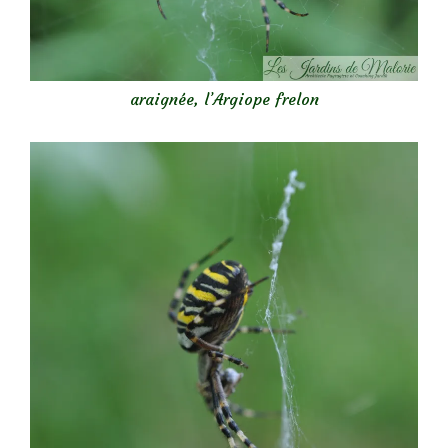
araignée, l’Argiope frelon