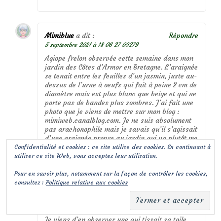
Mimiblue
a dit :
Répondre
5 septembre 2021 à 18 06 27 09279
Agiope frelon observée cette semaine dans mon
jardin des Côtes d’Armor en Bretagne. L’araignée
se tenait entre les feuilles d’un jasmin, juste au-
dessus de l’urne à oeufs qui fait à peine 2 cm de
diamètre mais est plus blanc que beige et qui ne
porte pas de bandes plus sombres. J’ai fait une
photo que je viens de mettre sur mon blog :
mimiweb.canalblog.com. Je ne suis absolument
pas arachonophile mais je savais qu’il s’agissait
d’une araignée propre au jardin qui va plutôt me
débarrasser de guêpes et de mouches que me
Confidentialité et cookies : ce site utilise des cookies. En continuant à
gêner.
utiliser ce site Web, vous acceptez leur utilisation.
Pour en savoir plus, notamment sur la façon de contrôler les cookies,
consultez :
Politique relative aux cookies
Zeippen Sarah
a dit :
Répondre
13 septembre 2021 à 13 01 12 09129
Je viens d’en observer une qui tissait sa toile