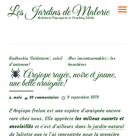
Les Jardins de Malorie
DÉ
Aller
Architecte Paysagiste et Coaching Jardin
au
LA
contenu
NA
NAVIGATION DE L’ARTICLE
Rudbeckia ‘Goldsturm’, soleil
Mes incontournables : les
d’automne!
heuchères
Argiope rayée, noire et jaune,
une belle araignée!
9 septembre 2019
malo
36 commentaires
L’Argiope frelon est une espèce d’araignée encore
rare chez nous. Elle apprécie
les milieux ouverts et
ensoleillés
et c’est d’ailleurs dans
le jardin naturel
de Juliette
que je l’ai rencontrée pour la première