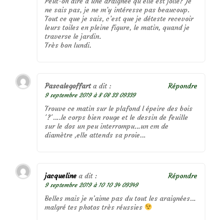
Peut-on dire d’une araignée qu’elle est jolie? Je
ne sais pas, je ne m’y intéresse pas beaucoup.
Tout ce que je sais, c’est que je déteste recevoir
leurs toiles en pleine figure, le matin, quand je
traverse le jardin.
Très bon lundi.
Pascalegoffart
a dit :
Répondre
9 septembre 2019 à 8 08 33 09339
Trouve ce matin sur le plafond l épeire des bois
´?´….le corps bien rouge et le dessin de feuille
sur le dos un peu interrompu…un cm de
diamètre ,elle attends sa proie…
jacqueline
a dit :
Répondre
9 septembre 2019 à 10 10 34 09349
Belles mais je n’aime pas du tout les araignées…
malgré tes photos très réussies