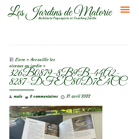
Les Jardins de Malorie
DÉ
Aller
Architecte Paysagiste et Coaching Jardin
au
LA
contenu
NA
NAVIGATION DE L’ARTICLE
Livre « Accueillir les
oiseaux au jardin »
326B0879-8B9B-44A2-
8287-DFEC80D7E4CC
21 avril 2022
malo
0 commentaires