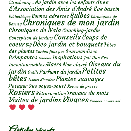
Avec
Au jardin avec les enfants
Strasbourg...
L'Association des Amis d'André Eve
Bassin
Bulbes
Bonnes adresses
Chroniques de
Bibliothèque
Chroniques de mon jardin
Barney
Chroniques de Nala
Coaching-jardin
Conseils
Coups de
Conception de jardins
Déco jardin et bouquets
coeur
Fêtes
DIY
des plantes
Gourmandises
Garden faux pas
Grimpantes
Inspirations
Les
Joli Duo
Insectes
Oiseaux du
Macro
Non classé
incontournables
Petites
jardin
Parfums du jardin
Outils
bêtes
Plantes sauvages
Plantes d’intérieur
Potager
Que voyez-vous?
Revue de presse
Rosiers
Travaux du mois
Rétrospective
Vivaces
Visites de jardins
Vivaces couvre-sol