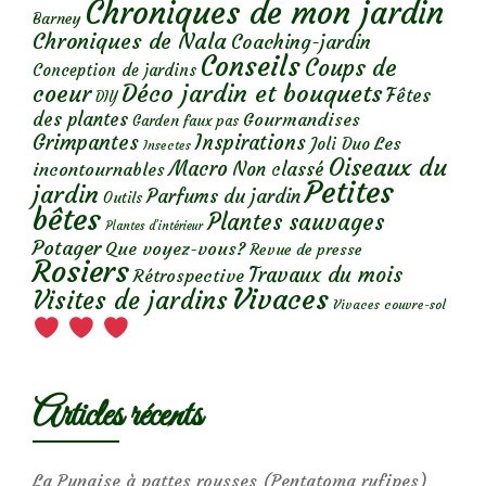
Chroniques de mon jardin
Barney
Chroniques de Nala
Coaching-jardin
Conseils
Coups de
Conception de jardins
Déco jardin et bouquets
coeur
Fêtes
DIY
des plantes
Gourmandises
Garden faux pas
Grimpantes
Inspirations
Les
Joli Duo
Insectes
Oiseaux du
Macro
Non classé
incontournables
Petites
jardin
Parfums du jardin
Outils
bêtes
Plantes sauvages
Plantes d’intérieur
Potager
Que voyez-vous?
Revue de presse
Rosiers
Travaux du mois
Rétrospective
Vivaces
Visites de jardins
Vivaces couvre-sol
Articles récents
La Punaise à pattes rousses (Pentatoma rufipes)