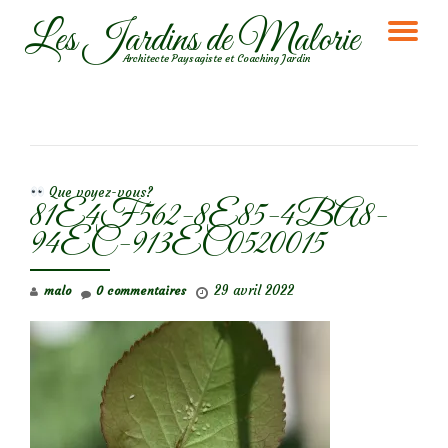
Les Jardins de Malorie
DÉ
Aller
Architecte Paysagiste et Coaching Jardin
au
LA
contenu
NA
NAVIGATION DE L’ARTICLE
Que voyez-vous?
81E4F562-8E85-4BA8-
94EC-913EC0520015
29 avril 2022
malo
0 commentaires