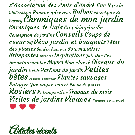
L'Association des Amis d'André Eve
Bassin
Bulbes
Bonnes adresses
Chroniques de
Bibliothèque
Chroniques de mon jardin
Barney
Chroniques de Nala
Coaching-jardin
Conseils
Coups de
Conception de jardins
Déco jardin et bouquets
coeur
Fêtes
DIY
des plantes
Gourmandises
Garden faux pas
Grimpantes
Inspirations
Les
Joli Duo
Insectes
Oiseaux du
Macro
Non classé
incontournables
Petites
jardin
Parfums du jardin
Outils
bêtes
Plantes sauvages
Plantes d’intérieur
Potager
Que voyez-vous?
Revue de presse
Rosiers
Travaux du mois
Rétrospective
Vivaces
Visites de jardins
Vivaces couvre-sol
Articles récents