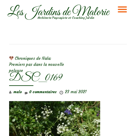
Les Jardins de Malorie
DÉ
Aller
Architecte Paysagiste et Coaching Jardin
au
LA
contenu
NA
NAVIGATION DE L’ARTICLE
Chroniques de Nala:
Premiers pas dans la nouvelle
pelouse
DSC_0169
23 mai 2021
malo
0 commentaires