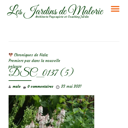
Les Jardins de Malorie
DÉ
Aller
Architecte Paysagiste et Coaching Jardin
au
LA
contenu
NA
NAVIGATION DE L’ARTICLE
Chroniques de Nala:
Premiers pas dans la nouvelle
pelouse
DSC_0137 (5)
23 mai 2021
malo
0 commentaires