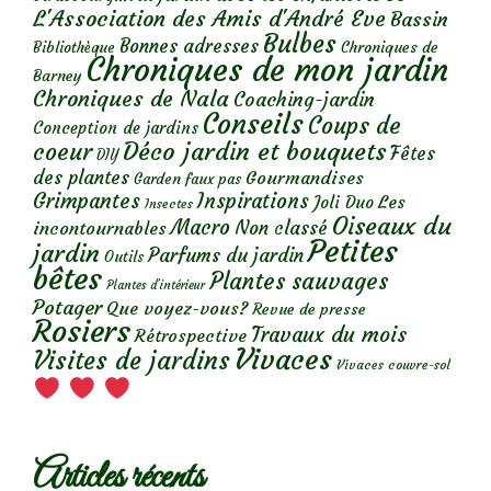
L'Association des Amis d'André Eve
Bassin
Bulbes
Bonnes adresses
Chroniques de
Bibliothèque
Chroniques de mon jardin
Barney
Chroniques de Nala
Coaching-jardin
Conseils
Coups de
Conception de jardins
Déco jardin et bouquets
coeur
Fêtes
DIY
des plantes
Gourmandises
Garden faux pas
Grimpantes
Inspirations
Les
Joli Duo
Insectes
Oiseaux du
Macro
Non classé
incontournables
Petites
jardin
Parfums du jardin
Outils
bêtes
Plantes sauvages
Plantes d’intérieur
Potager
Que voyez-vous?
Revue de presse
Rosiers
Travaux du mois
Rétrospective
Vivaces
Visites de jardins
Vivaces couvre-sol
Articles récents