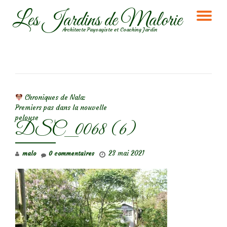
Les Jardins de Malorie
DÉ
Aller
Architecte Paysagiste et Coaching Jardin
au
LA
contenu
NA
NAVIGATION DE L’ARTICLE
Chroniques de Nala:
Premiers pas dans la nouvelle
pelouse
DSC_0068 (6)
23 mai 2021
malo
0 commentaires