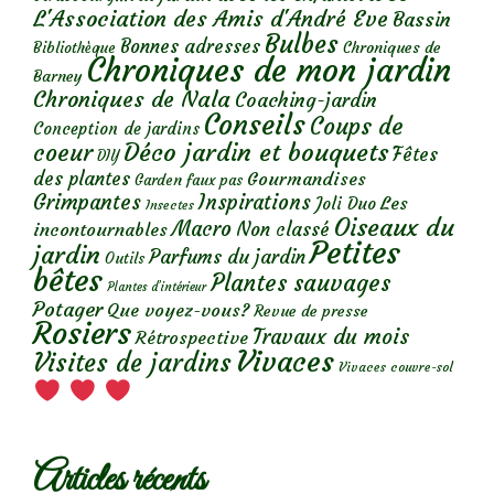
L'Association des Amis d'André Eve
Bassin
Bulbes
Bonnes adresses
Chroniques de
Bibliothèque
Chroniques de mon jardin
Barney
Chroniques de Nala
Coaching-jardin
Conseils
Coups de
Conception de jardins
Déco jardin et bouquets
coeur
Fêtes
DIY
des plantes
Gourmandises
Garden faux pas
Grimpantes
Inspirations
Les
Joli Duo
Insectes
Oiseaux du
Macro
Non classé
incontournables
Petites
jardin
Parfums du jardin
Outils
bêtes
Plantes sauvages
Plantes d’intérieur
Potager
Que voyez-vous?
Revue de presse
Rosiers
Travaux du mois
Rétrospective
Vivaces
Visites de jardins
Vivaces couvre-sol
Articles récents