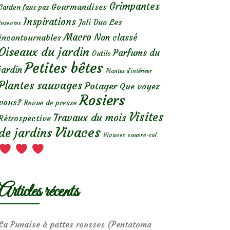
Grimpantes
Gourmandises
Garden faux pas
Inspirations
Les
Joli Duo
Insectes
Macro
Non classé
incontournables
Oiseaux du jardin
Parfums du
Outils
Petites bêtes
jardin
Plantes d’intérieur
Plantes sauvages
Potager
Que voyez-
Rosiers
vous?
Revue de presse
Visites
Travaux du mois
Rétrospective
Vivaces
de jardins
Vivaces couvre-sol
Articles récents
La Punaise à pattes rousses (Pentatoma