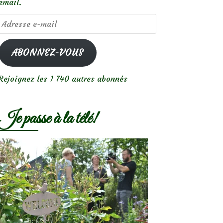
email.
Adresse
e-
mail
ABONNEZ-VOUS
Rejoignez les 1 740 autres abonnés
Je passe à la télé!