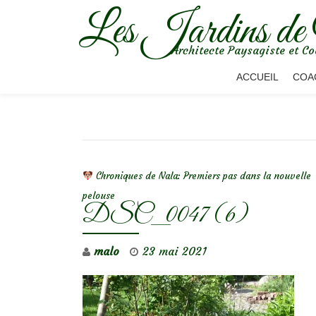
Les Jardins de
Aller
Architecte Paysagiste et Co
au
contenu
ACCUEIL
COA
NAVIGATION DE L’ARTICLE
Chroniques de Nala: Premiers pas dans la nouvelle
pelouse
DSC_0047 (6)
malo
23 mai 2021