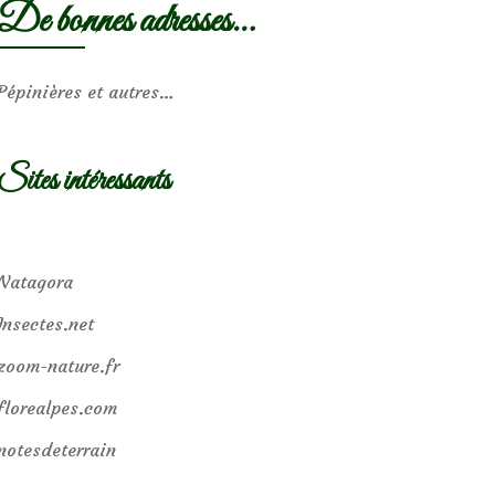
De bonnes adresses…
Pépinières et autres…
Sites intéressants
Natagora
Insectes.net
zoom-nature.fr
florealpes.com
notesdeterrain