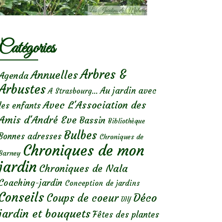
Catégories
Arbres &
Annuelles
Agenda
Arbustes
Au jardin avec
A Strasbourg...
Avec L'Association des
les enfants
Amis d'André Eve
Bassin
Bibliothèque
Bulbes
Bonnes adresses
Chroniques de
Chroniques de mon
Barney
jardin
Chroniques de Nala
Coaching-jardin
Conception de jardins
Conseils
Déco
Coups de coeur
DIY
jardin et bouquets
Fêtes des plantes