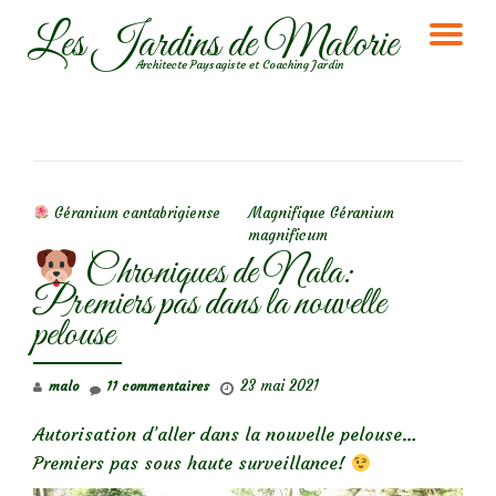
Les Jardins de Malorie
DÉ
Aller
Architecte Paysagiste et Coaching Jardin
au
LA
contenu
NA
NAVIGATION DE L’ARTICLE
Géranium cantabrigiense
Magnifique Géranium
magnificum
Chroniques de Nala:
Premiers pas dans la nouvelle
pelouse
23 mai 2021
malo
11 commentaires
Autorisation d’aller dans la nouvelle pelouse…
Premiers pas sous haute surveillance!