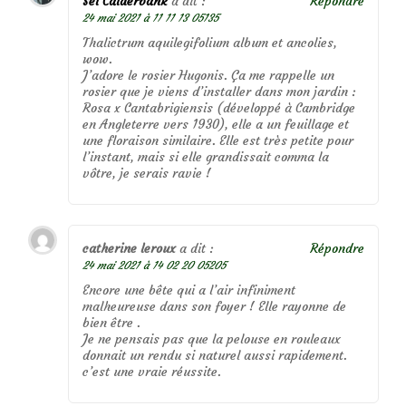
Sel Calderbank
a dit :
Répondre
24 mai 2021 à 11 11 13 05135
Thalictrum aquilegifolium album et ancolies,
wow.
J’adore le rosier Hugonis. Ça me rappelle un
rosier que je viens d’installer dans mon jardin :
Rosa x Cantabrigiensis (développé à Cambridge
en Angleterre vers 1930), elle a un feuillage et
une floraison similaire. Elle est très petite pour
l’instant, mais si elle grandissait comma la
vôtre, je serais ravie !
catherine leroux
a dit :
Répondre
24 mai 2021 à 14 02 20 05205
Encore une bête qui a l’air infiniment
malheureuse dans son foyer ! Elle rayonne de
bien être .
Je ne pensais pas que la pelouse en rouleaux
donnait un rendu si naturel aussi rapidement.
c’est une vraie réussite.