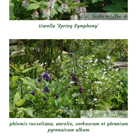
tiarella ‘Spring Symphony’
phlomis russeliana, ancolie, verbascum et géranium
pyrenaicum album