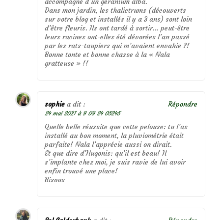
accompagné d’un géranium alba.
Dans mon jardin, les thalictrums (découverts
sur votre blog et installés il y a 3 ans) sont loin
d’être fleuris. Ils ont tardé à sortir… peut-être
leurs racines ont-elles été dévorées l’an passé
par les rats-taupiers qui m’avaient envahie ?!
Bonne tonte et bonne chasse à la « Nala
gratteuse » !!
sophie
a dit :
Répondre
24 mai 2021 à 9 09 24 05245
Quelle belle réussite que cette pelouse: tu l’as
installé au bon moment, la pluviométrie était
parfaite! Nala l’apprécie aussi on dirait.
Et que dire d’Hugonis: qu’il est beau! Il
s’implante chez moi, je suis ravie de lui avoir
enfin trouvé une place!
Bisous