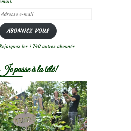
email.
Adresse
e-
mail
ABONNEZ-VOUS
Rejoignez les 1 740 autres abonnés
Je passe à la télé!