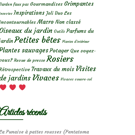
Grimpantes
Gourmandises
Garden faux pas
Inspirations
Les
Joli Duo
Insectes
Macro
Non classé
incontournables
Oiseaux du jardin
Parfums du
Outils
Petites bêtes
jardin
Plantes d’intérieur
Plantes sauvages
Potager
Que voyez-
Rosiers
vous?
Revue de presse
Visites
Travaux du mois
Rétrospective
Vivaces
de jardins
Vivaces couvre-sol
Articles récents
La Punaise à pattes rousses (Pentatoma