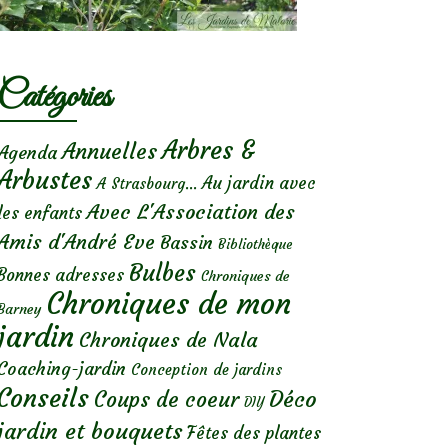
Catégories
Arbres &
Annuelles
Agenda
Arbustes
Au jardin avec
A Strasbourg...
Avec L'Association des
les enfants
Amis d'André Eve
Bassin
Bibliothèque
Bulbes
Bonnes adresses
Chroniques de
Chroniques de mon
Barney
jardin
Chroniques de Nala
Coaching-jardin
Conception de jardins
Conseils
Déco
Coups de coeur
DIY
jardin et bouquets
Fêtes des plantes