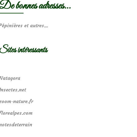
De bonnes adresses…
Pépinières et autres…
Sites intéressants
Natagora
Insectes.net
zoom-nature.fr
florealpes.com
notesdeterrain