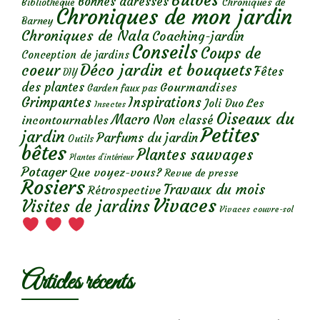
Bulbes
Bonnes adresses
Chroniques de
Bibliothèque
Chroniques de mon jardin
Barney
Chroniques de Nala
Coaching-jardin
Conseils
Coups de
Conception de jardins
Déco jardin et bouquets
coeur
Fêtes
DIY
des plantes
Gourmandises
Garden faux pas
Grimpantes
Inspirations
Les
Joli Duo
Insectes
Oiseaux du
Macro
Non classé
incontournables
Petites
jardin
Parfums du jardin
Outils
bêtes
Plantes sauvages
Plantes d’intérieur
Potager
Que voyez-vous?
Revue de presse
Rosiers
Travaux du mois
Rétrospective
Vivaces
Visites de jardins
Vivaces couvre-sol
Articles récents