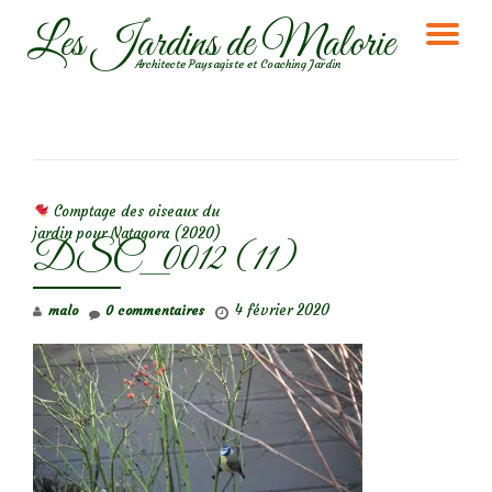
Les Jardins de Malorie
DÉ
Aller
Architecte Paysagiste et Coaching Jardin
au
LA
contenu
NA
NAVIGATION DE L’ARTICLE
Comptage des oiseaux du
jardin pour Natagora (2020)
DSC_0012 (11)
4 février 2020
malo
0 commentaires