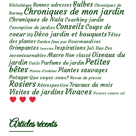
Bulbes
Bonnes adresses
Chroniques de
Bibliothèque
Chroniques de mon jardin
Barney
Chroniques de Nala
Coaching-jardin
Conseils
Coups de
Conception de jardins
Déco jardin et bouquets
coeur
Fêtes
DIY
des plantes
Gourmandises
Garden faux pas
Grimpantes
Inspirations
Les
Joli Duo
Insectes
Oiseaux du
Macro
Non classé
incontournables
Petites
jardin
Parfums du jardin
Outils
bêtes
Plantes sauvages
Plantes d’intérieur
Potager
Que voyez-vous?
Revue de presse
Rosiers
Travaux du mois
Rétrospective
Vivaces
Visites de jardins
Vivaces couvre-sol
Articles récents