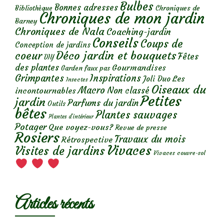
Bulbes
Bonnes adresses
Chroniques de
Bibliothèque
Chroniques de mon jardin
Barney
Chroniques de Nala
Coaching-jardin
Conseils
Coups de
Conception de jardins
Déco jardin et bouquets
coeur
Fêtes
DIY
des plantes
Gourmandises
Garden faux pas
Grimpantes
Inspirations
Les
Joli Duo
Insectes
Oiseaux du
Macro
Non classé
incontournables
Petites
jardin
Parfums du jardin
Outils
bêtes
Plantes sauvages
Plantes d’intérieur
Potager
Que voyez-vous?
Revue de presse
Rosiers
Travaux du mois
Rétrospective
Vivaces
Visites de jardins
Vivaces couvre-sol
Articles récents