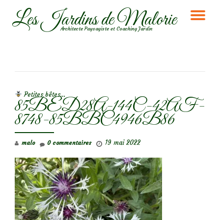
Les Jardins de Malorie
DÉ
Aller
Architecte Paysagiste et Coaching Jardin
au
LA
contenu
NA
NAVIGATION DE L’ARTICLE
Petites bêtes…
85BED28A-144C-42AF-
8748-85BBC4946B86
19 mai 2022
malo
0 commentaires