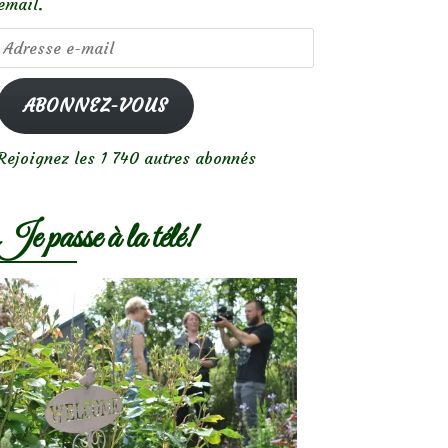
email.
Adresse
e-
mail
ABONNEZ-VOUS
Rejoignez les 1 740 autres abonnés
Je passe à la télé!