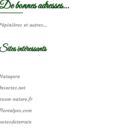
De bonnes adresses…
Pépinières et autres…
Sites intéressants
Natagora
Insectes.net
zoom-nature.fr
florealpes.com
notesdeterrain