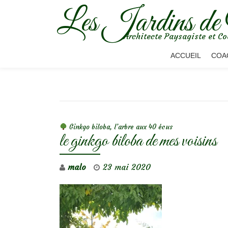
Les Jardins de
Aller
Architecte Paysagiste et Co
au
contenu
ACCUEIL
COA
NAVIGATION DE L’ARTICLE
Ginkgo biloba, l’arbre aux 40 écus
le ginkgo biloba de mes voisins
malo
23 mai 2020