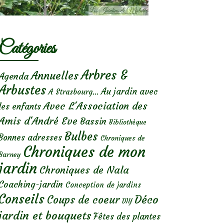
Catégories
Arbres &
Annuelles
Agenda
Arbustes
Au jardin avec
A Strasbourg...
Avec L'Association des
les enfants
Amis d'André Eve
Bassin
Bibliothèque
Bulbes
Bonnes adresses
Chroniques de
Chroniques de mon
Barney
jardin
Chroniques de Nala
Coaching-jardin
Conception de jardins
Conseils
Déco
Coups de coeur
DIY
jardin et bouquets
Fêtes des plantes