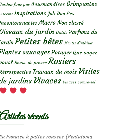
Grimpantes
Gourmandises
Garden faux pas
Inspirations
Les
Joli Duo
Insectes
Macro
Non classé
incontournables
Oiseaux du jardin
Parfums du
Outils
Petites bêtes
jardin
Plantes d’intérieur
Plantes sauvages
Potager
Que voyez-
Rosiers
vous?
Revue de presse
Visites
Travaux du mois
Rétrospective
Vivaces
de jardins
Vivaces couvre-sol
Articles récents
La Punaise à pattes rousses (Pentatoma