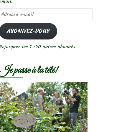
email.
Adresse
e-
mail
ABONNEZ-VOUS
Rejoignez les 1 740 autres abonnés
Je passe à la télé!