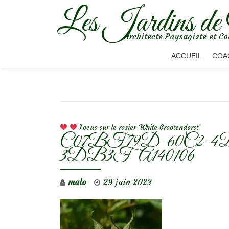
Les Jardins de
Aller
Architecte Paysagiste et Co
au
contenu
ACCUEIL
COA
NAVIGATION DE L’ARTICLE
Focus sur le rosier ‘White Grootendorst’
C07BF79D-60C2-
3DB3FA140106
malo
29 juin 2023