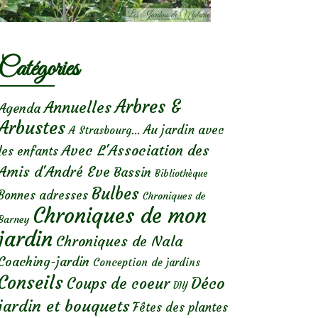
Catégories
Arbres &
Annuelles
Agenda
Arbustes
Au jardin avec
A Strasbourg...
Avec L'Association des
les enfants
Amis d'André Eve
Bassin
Bibliothèque
Bulbes
Bonnes adresses
Chroniques de
Chroniques de mon
Barney
jardin
Chroniques de Nala
Coaching-jardin
Conception de jardins
Conseils
Déco
Coups de coeur
DIY
jardin et bouquets
Fêtes des plantes