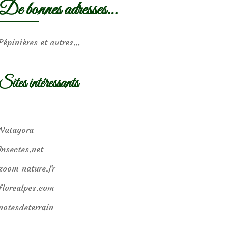
De bonnes adresses…
Pépinières et autres…
Sites intéressants
Natagora
Insectes.net
zoom-nature.fr
florealpes.com
notesdeterrain