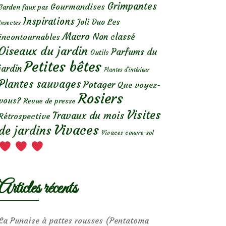
Grimpantes
Gourmandises
Garden faux pas
Inspirations
Les
Joli Duo
Insectes
Macro
Non classé
incontournables
Oiseaux du jardin
Parfums du
Outils
Petites bêtes
jardin
Plantes d’intérieur
Plantes sauvages
Potager
Que voyez-
Rosiers
vous?
Revue de presse
Visites
Travaux du mois
Rétrospective
Vivaces
de jardins
Vivaces couvre-sol
Articles récents
La Punaise à pattes rousses (Pentatoma