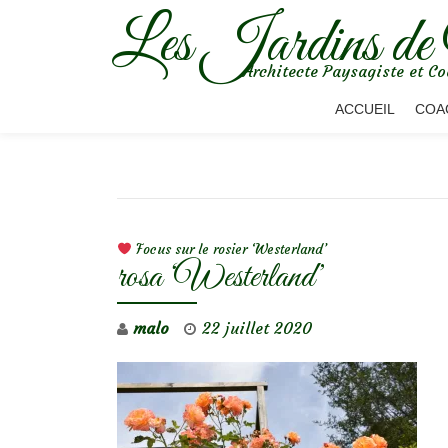
Les Jardins de
Aller
Architecte Paysagiste et Co
au
contenu
ACCUEIL
COA
NAVIGATION DE L’ARTICLE
Focus sur le rosier ‘Westerland’
rosa ‘Westerland’
malo
22 juillet 2020