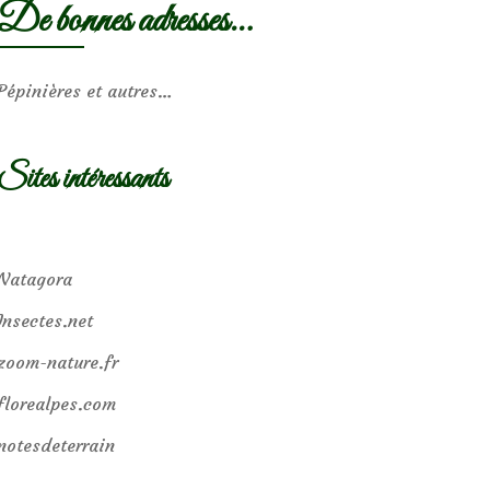
De bonnes adresses…
Pépinières et autres…
Sites intéressants
Natagora
Insectes.net
zoom-nature.fr
florealpes.com
notesdeterrain