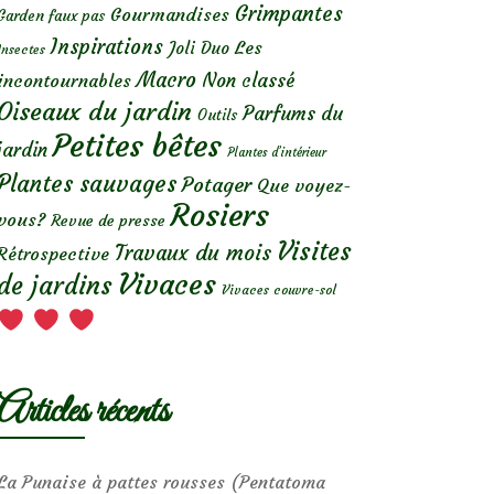
Grimpantes
Gourmandises
Garden faux pas
Inspirations
Les
Joli Duo
Insectes
Macro
Non classé
incontournables
Oiseaux du jardin
Parfums du
Outils
Petites bêtes
jardin
Plantes d’intérieur
Plantes sauvages
Potager
Que voyez-
Rosiers
vous?
Revue de presse
Visites
Travaux du mois
Rétrospective
Vivaces
de jardins
Vivaces couvre-sol
Articles récents
La Punaise à pattes rousses (Pentatoma