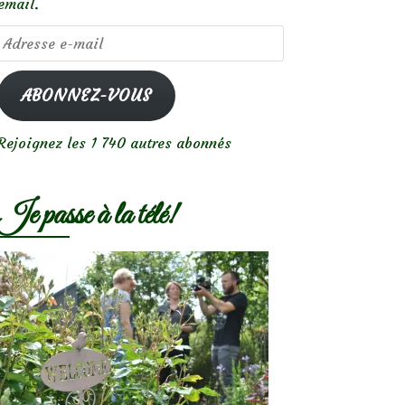
email.
Adresse
e-
mail
ABONNEZ-VOUS
Rejoignez les 1 740 autres abonnés
Je passe à la télé!