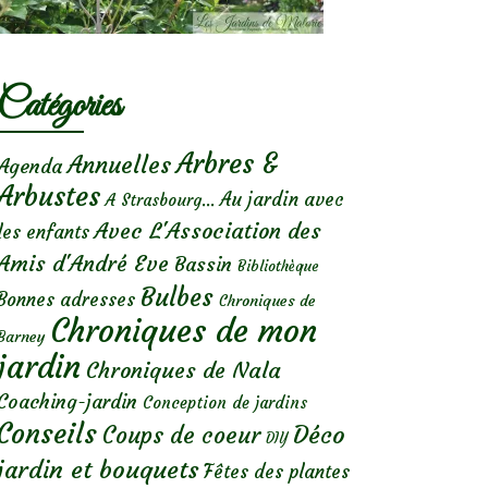
Catégories
Arbres &
Annuelles
Agenda
Arbustes
Au jardin avec
A Strasbourg...
Avec L'Association des
les enfants
Amis d'André Eve
Bassin
Bibliothèque
Bulbes
Bonnes adresses
Chroniques de
Chroniques de mon
Barney
jardin
Chroniques de Nala
Coaching-jardin
Conception de jardins
Conseils
Déco
Coups de coeur
DIY
jardin et bouquets
Fêtes des plantes