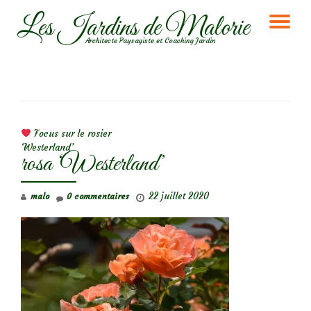
Les Jardins de Malorie
DÉ
Aller
Architecte Paysagiste et Coaching Jardin
au
LA
contenu
NA
NAVIGATION DE L’ARTICLE
Focus sur le rosier
‘Westerland’
rosa ‘Westerland’
22 juillet 2020
malo
0 commentaires