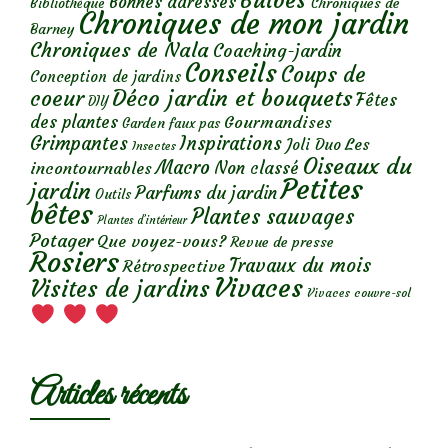
Bulbes
Bonnes adresses
Chroniques de
Bibliothèque
Chroniques de mon jardin
Barney
Chroniques de Nala
Coaching-jardin
Conseils
Coups de
Conception de jardins
Déco jardin et bouquets
coeur
Fêtes
DIY
des plantes
Gourmandises
Garden faux pas
Grimpantes
Inspirations
Les
Joli Duo
Insectes
Oiseaux du
Macro
Non classé
incontournables
Petites
jardin
Parfums du jardin
Outils
bêtes
Plantes sauvages
Plantes d’intérieur
Potager
Que voyez-vous?
Revue de presse
Rosiers
Travaux du mois
Rétrospective
Vivaces
Visites de jardins
Vivaces couvre-sol
Articles récents