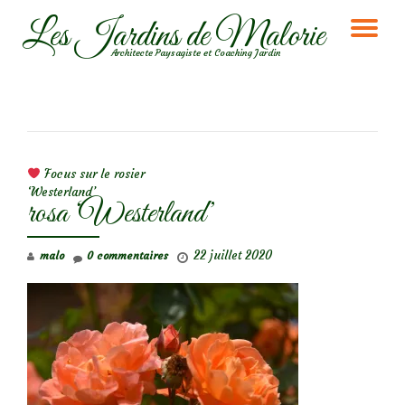
Les Jardins de Malorie
DÉ
Aller
Architecte Paysagiste et Coaching Jardin
au
LA
contenu
NA
NAVIGATION DE L’ARTICLE
Focus sur le rosier
‘Westerland’
rosa ‘Westerland’
22 juillet 2020
malo
0 commentaires