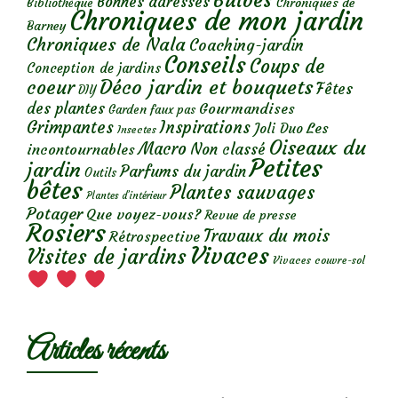
Bulbes
Bonnes adresses
Chroniques de
Bibliothèque
Chroniques de mon jardin
Barney
Chroniques de Nala
Coaching-jardin
Conseils
Coups de
Conception de jardins
Déco jardin et bouquets
coeur
Fêtes
DIY
des plantes
Gourmandises
Garden faux pas
Grimpantes
Inspirations
Les
Joli Duo
Insectes
Oiseaux du
Macro
Non classé
incontournables
Petites
jardin
Parfums du jardin
Outils
bêtes
Plantes sauvages
Plantes d’intérieur
Potager
Que voyez-vous?
Revue de presse
Rosiers
Travaux du mois
Rétrospective
Vivaces
Visites de jardins
Vivaces couvre-sol
Articles récents