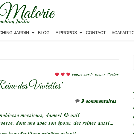
 Malorie
aching Jardin
CHING-JARDIN
BLOG
A PROPOS
CONTACT
#CAFAITT
Focus sur le rosier ‘Castor’
Reine des Violettes’
9 commentaires
 noblesse messieurs, dames! Eh oui!
incesse, dont une avec son époux, des reines aussi…
son beau feuillage grisâtre velouté.