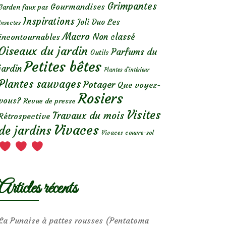
Grimpantes
Gourmandises
Garden faux pas
Inspirations
Les
Joli Duo
Insectes
Macro
Non classé
incontournables
Oiseaux du jardin
Parfums du
Outils
Petites bêtes
jardin
Plantes d’intérieur
Plantes sauvages
Potager
Que voyez-
Rosiers
vous?
Revue de presse
Visites
Travaux du mois
Rétrospective
Vivaces
de jardins
Vivaces couvre-sol
Articles récents
La Punaise à pattes rousses (Pentatoma