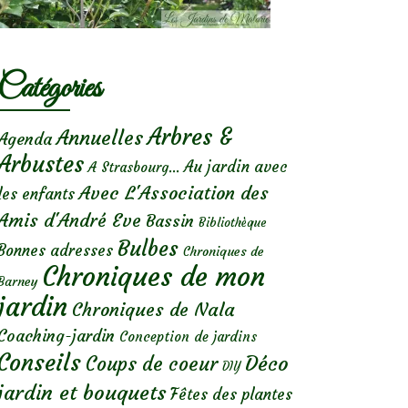
Catégories
Arbres &
Annuelles
Agenda
Arbustes
Au jardin avec
A Strasbourg...
Avec L'Association des
les enfants
Amis d'André Eve
Bassin
Bibliothèque
Bulbes
Bonnes adresses
Chroniques de
Chroniques de mon
Barney
jardin
Chroniques de Nala
Coaching-jardin
Conception de jardins
Conseils
Déco
Coups de coeur
DIY
jardin et bouquets
Fêtes des plantes