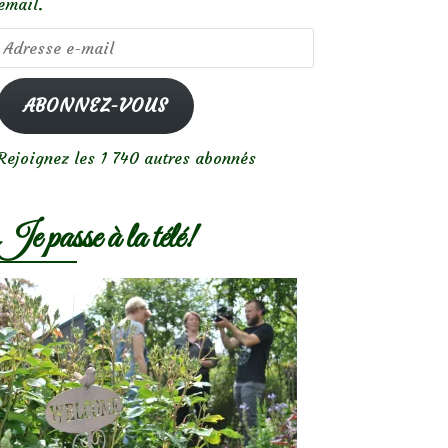
email.
Adresse
e-
mail
ABONNEZ-VOUS
Rejoignez les 1 740 autres abonnés
Je passe à la télé!