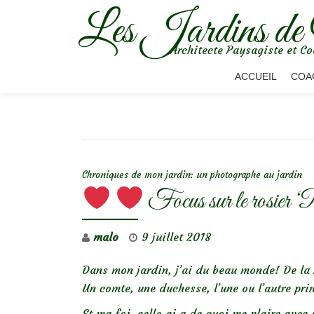
Les Jardins de
Aller
Architecte Paysagiste et Co
au
contenu
ACCUEIL
COA
NAVIGATION DE L’ARTICLE
Chroniques de mon jardin: un photographe au jardin
Focus sur le rosier ‘
malo
9 juillet 2018
Dans mon jardin, j’ai du beau monde! De la
Un comte, une duchesse, l’une ou l’autre pr
Et ma foi, celle-ci a de quoi me plaire avec 