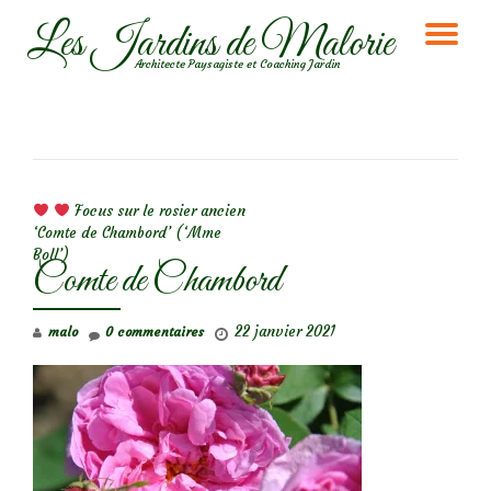
Les Jardins de Malorie
DÉ
Aller
Architecte Paysagiste et Coaching Jardin
au
LA
contenu
NA
NAVIGATION DE L’ARTICLE
Focus sur le rosier ancien
‘Comte de Chambord’ (‘Mme
Boll’)
Comte de Chambord
22 janvier 2021
malo
0 commentaires