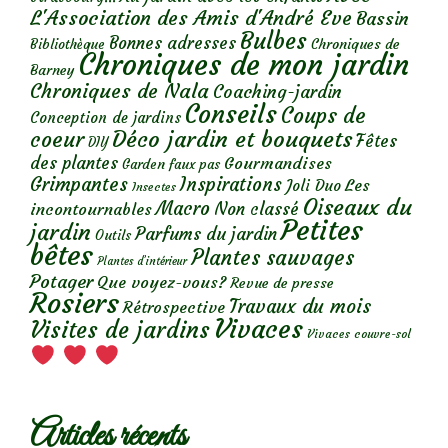
L'Association des Amis d'André Eve
Bassin
Bulbes
Bonnes adresses
Chroniques de
Bibliothèque
Chroniques de mon jardin
Barney
Chroniques de Nala
Coaching-jardin
Conseils
Coups de
Conception de jardins
Déco jardin et bouquets
coeur
Fêtes
DIY
des plantes
Gourmandises
Garden faux pas
Grimpantes
Inspirations
Les
Joli Duo
Insectes
Oiseaux du
Macro
Non classé
incontournables
Petites
jardin
Parfums du jardin
Outils
bêtes
Plantes sauvages
Plantes d’intérieur
Potager
Que voyez-vous?
Revue de presse
Rosiers
Travaux du mois
Rétrospective
Vivaces
Visites de jardins
Vivaces couvre-sol
Articles récents