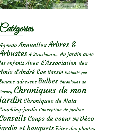
Catégories
Arbres &
Annuelles
Agenda
Arbustes
Au jardin avec
A Strasbourg...
Avec L'Association des
les enfants
Amis d'André Eve
Bassin
Bibliothèque
Bulbes
Bonnes adresses
Chroniques de
Chroniques de mon
Barney
jardin
Chroniques de Nala
Coaching-jardin
Conception de jardins
Conseils
Déco
Coups de coeur
DIY
jardin et bouquets
Fêtes des plantes