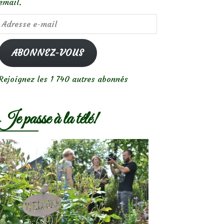
email.
Adresse
e-
mail
ABONNEZ-VOUS
Rejoignez les 1 740 autres abonnés
Je passe à la télé!