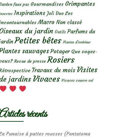
Grimpantes
Gourmandises
Garden faux pas
Inspirations
Les
Joli Duo
Insectes
Macro
Non classé
incontournables
Oiseaux du jardin
Parfums du
Outils
Petites bêtes
jardin
Plantes d’intérieur
Plantes sauvages
Potager
Que voyez-
Rosiers
vous?
Revue de presse
Visites
Travaux du mois
Rétrospective
Vivaces
de jardins
Vivaces couvre-sol
Articles récents
La Punaise à pattes rousses (Pentatoma