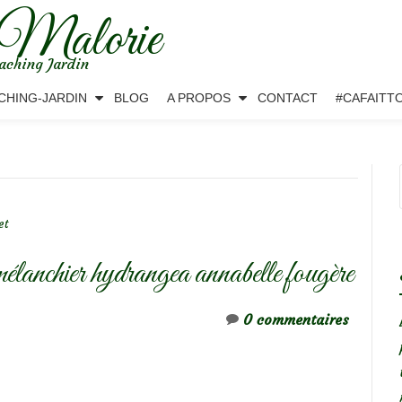
 Malorie
aching Jardin
CHING-JARDIN
BLOG
A PROPOS
CONTACT
#CAFAITT
et
élanchier hydrangea annabelle fougère
0 commentaires