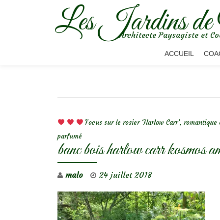
Les Jardins de
Aller
Architecte Paysagiste et Co
au
contenu
ACCUEIL
COA
NAVIGATION DE L’ARTICLE
Focus sur le rosier ‘Harlow Carr’, romantique 
parfumé
banc bois harlow carr kosmos am
malo
24 juillet 2018