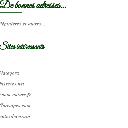
De bonnes adresses…
Pépinières et autres…
Sites intéressants
Natagora
Insectes.net
zoom-nature.fr
florealpes.com
notesdeterrain