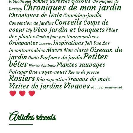
Bulbes
Bonnes adresses
Chroniques de
Bibliothèque
Chroniques de mon jardin
Barney
Chroniques de Nala
Coaching-jardin
Conseils
Coups de
Conception de jardins
Déco jardin et bouquets
coeur
Fêtes
DIY
des plantes
Gourmandises
Garden faux pas
Grimpantes
Inspirations
Les
Joli Duo
Insectes
Oiseaux du
Macro
Non classé
incontournables
Petites
jardin
Parfums du jardin
Outils
bêtes
Plantes sauvages
Plantes d’intérieur
Potager
Que voyez-vous?
Revue de presse
Rosiers
Travaux du mois
Rétrospective
Vivaces
Visites de jardins
Vivaces couvre-sol
Articles récents