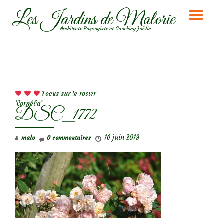
Les Jardins de Malorie
DÉ
Aller
Architecte Paysagiste et Coaching Jardin
au
LA
contenu
NA
NAVIGATION DE L’ARTICLE
Focus sur le rosier
‘Cornélia’
DSC_1772
10 juin 2019
malo
0 commentaires