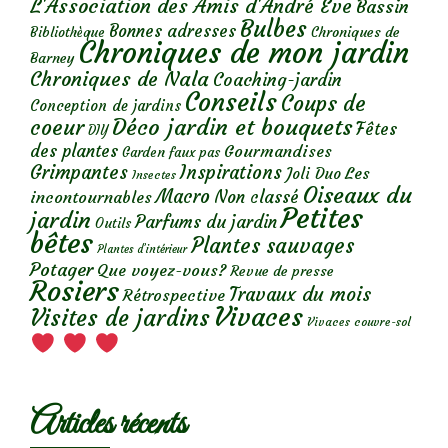
L'Association des Amis d'André Eve
Bassin
Bulbes
Bonnes adresses
Chroniques de
Bibliothèque
Chroniques de mon jardin
Barney
Chroniques de Nala
Coaching-jardin
Conseils
Coups de
Conception de jardins
Déco jardin et bouquets
coeur
Fêtes
DIY
des plantes
Gourmandises
Garden faux pas
Grimpantes
Inspirations
Les
Joli Duo
Insectes
Oiseaux du
Macro
Non classé
incontournables
Petites
jardin
Parfums du jardin
Outils
bêtes
Plantes sauvages
Plantes d’intérieur
Potager
Que voyez-vous?
Revue de presse
Rosiers
Travaux du mois
Rétrospective
Vivaces
Visites de jardins
Vivaces couvre-sol
Articles récents