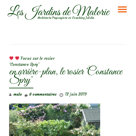
Les Jardins de Malorie
DÉ
Aller
Architecte Paysagiste et Coaching Jardin
au
LA
contenu
NA
NAVIGATION DE L’ARTICLE
Focus sur le rosier
‘Constance Spry’
en arrière-plan, le rosier ‘Constance
Spry’
12 juin 2019
malo
0 commentaires