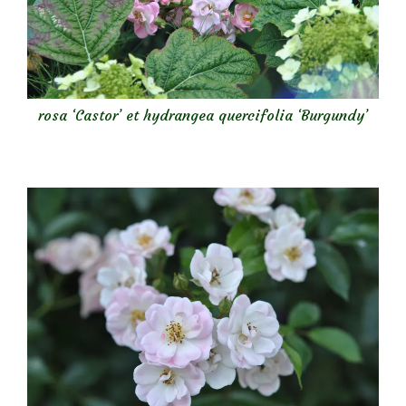
rosa ‘Castor’ et hydrangea quercifolia ‘Burgundy’