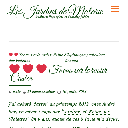
Les Jardins de Malorie
DÉ
Aller
Architecte Paysagiste et Coaching Jardin
au
LA
contenu
NA
NAVIGATION DE L’ARTICLE
Focus sur le rosier ‘Reine
L’hydrangea paniculata
des Violettes’
‘Levana’
Focus sur le rosier
‘Castor’
10 juillet 2018
malo
21 commentaires
J’ai acheté ‘Castor’ au printemps 2012, chez André
Eve, en même temps que ‘
Coraline’
et
‘Reine des
Violettes’.
En 6 ans, aucun de ces 3 là ne m’a déçue.