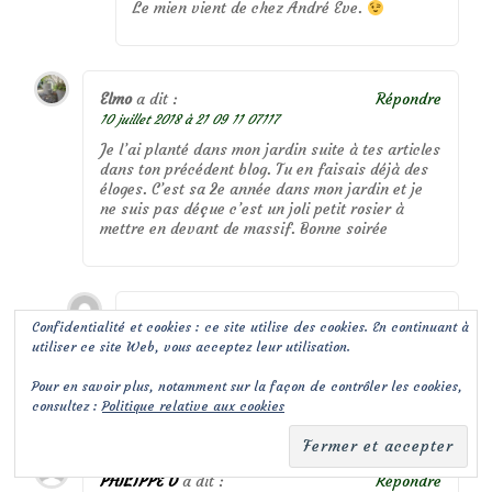
Le mien vient de chez André Eve.
Elmo
a dit :
Répondre
10 juillet 2018 à 21 09 11 07117
Je l’ai planté dans mon jardin suite à tes articles
dans ton précédent blog. Tu en faisais déjà des
éloges. C’est sa 2e année dans mon jardin et je
ne suis pas déçue c’est un joli petit rosier à
mettre en devant de massif. Bonne soirée
malo
a dit :
Répondre
Confidentialité et cookies : ce site utilise des cookies. En continuant à
11 juillet 2018 à 15 03 11 07117
utiliser ce site Web, vous acceptez leur utilisation.
Heureuse d’avoir pu t’influencer pour ce
Pour en savoir plus, notamment sur la façon de contrôler les cookies,
choix!
consultez :
Politique relative aux cookies
PHILIPPE D
a dit :
Répondre