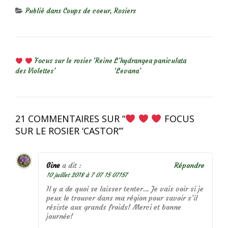
Publié dans
Coups de coeur
,
Rosiers
NAVIGATION DE L’ARTICLE
Focus sur le rosier ‘Reine
L’hydrangea paniculata
des Violettes’
‘Levana’
21 COMMENTAIRES SUR “
FOCUS
SUR LE ROSIER ‘CASTOR’
”
Gine
a dit :
Répondre
10 juillet 2018 à 7 07 15 07157
Il y a de quoi se laisser tenter… Je vais voir si je
peux le trouver dans ma région pour savoir s’il
résiste aux grands froids! Merci et bonne
journée!