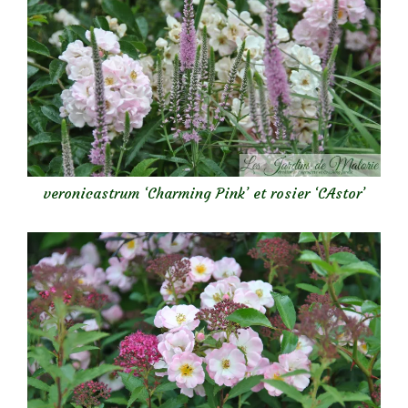
veronicastrum ‘Charming Pink’ et rosier ‘CAstor’