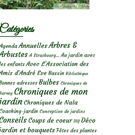
Catégories
Arbres &
Annuelles
Agenda
Arbustes
Au jardin avec
A Strasbourg...
Avec L'Association des
les enfants
Amis d'André Eve
Bassin
Bibliothèque
Bulbes
Bonnes adresses
Chroniques de
Chroniques de mon
Barney
jardin
Chroniques de Nala
Coaching-jardin
Conception de jardins
Conseils
Déco
Coups de coeur
DIY
jardin et bouquets
Fêtes des plantes