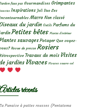
Grimpantes
Gourmandises
Garden faux pas
Inspirations
Les
Joli Duo
Insectes
Macro
Non classé
incontournables
Oiseaux du jardin
Parfums du
Outils
Petites bêtes
jardin
Plantes d’intérieur
Plantes sauvages
Potager
Que voyez-
Rosiers
vous?
Revue de presse
Visites
Travaux du mois
Rétrospective
Vivaces
de jardins
Vivaces couvre-sol
Articles récents
La Punaise à pattes rousses (Pentatoma