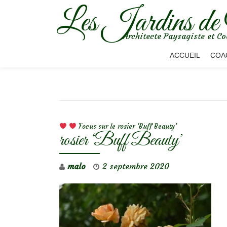
Les Jardins de
Aller
Architecte Paysagiste et Co
au
contenu
ACCUEIL
COA
NAVIGATION DE L’ARTICLE
Focus sur le rosier ‘Buff Beauty’
rosier ‘Buff Beauty’
malo
2 septembre 2020