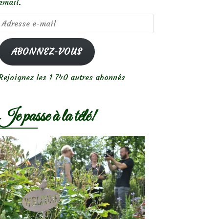
email.
Adresse
e-
mail
ABONNEZ-VOUS
Rejoignez les 1 740 autres abonnés
Je passe à la télé!