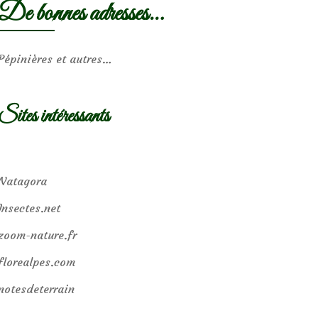
De bonnes adresses…
Pépinières et autres…
Sites intéressants
Natagora
Insectes.net
zoom-nature.fr
florealpes.com
notesdeterrain