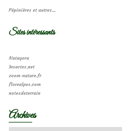
Pépinières et autres…
Sites intéressants
Natagora
Insectes.net
zoom-nature.fr
florealpes.com
notesdeterrain
Archives
Archives