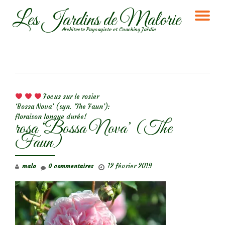
Les Jardins de Malorie
DÉ
Aller
Architecte Paysagiste et Coaching Jardin
au
LA
contenu
NA
NAVIGATION DE L’ARTICLE
Focus sur le rosier
‘Bossa Nova’ (syn. ‘The Faun’):
floraison longue durée!
rosa ‘Bossa Nova’ (The
Faun)
12 février 2019
malo
0 commentaires