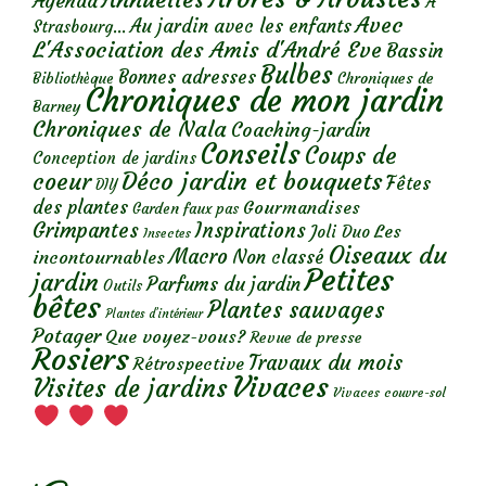
Agenda
A
Avec
Au jardin avec les enfants
Strasbourg...
L'Association des Amis d'André Eve
Bassin
Bulbes
Bonnes adresses
Chroniques de
Bibliothèque
Chroniques de mon jardin
Barney
Chroniques de Nala
Coaching-jardin
Conseils
Coups de
Conception de jardins
Déco jardin et bouquets
coeur
Fêtes
DIY
des plantes
Gourmandises
Garden faux pas
Grimpantes
Inspirations
Les
Joli Duo
Insectes
Oiseaux du
Macro
Non classé
incontournables
Petites
jardin
Parfums du jardin
Outils
bêtes
Plantes sauvages
Plantes d’intérieur
Potager
Que voyez-vous?
Revue de presse
Rosiers
Travaux du mois
Rétrospective
Vivaces
Visites de jardins
Vivaces couvre-sol