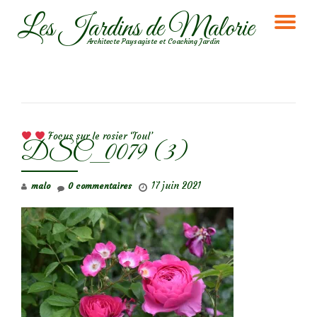
Les Jardins de Malorie
DÉ
Aller
Architecte Paysagiste et Coaching Jardin
au
LA
contenu
NA
NAVIGATION DE L’ARTICLE
Focus sur le rosier ‘Toul’
DSC_0079 (3)
17 juin 2021
malo
0 commentaires