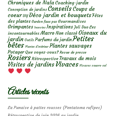
Chroniques de Nala
Coaching-jardin
Conseils
Coups de
Conception de jardins
Déco jardin et bouquets
coeur
Fêtes
DIY
des plantes
Gourmandises
Garden faux pas
Grimpantes
Inspirations
Les
Joli Duo
Insectes
Oiseaux du
Macro
Non classé
incontournables
Petites
jardin
Parfums du jardin
Outils
bêtes
Plantes sauvages
Plantes d’intérieur
Potager
Que voyez-vous?
Revue de presse
Rosiers
Travaux du mois
Rétrospective
Vivaces
Visites de jardins
Vivaces couvre-sol
Articles récents
La Punaise à pattes rousses (Pentatoma rufipes)
Rétrospective de juin 2026 au jardin