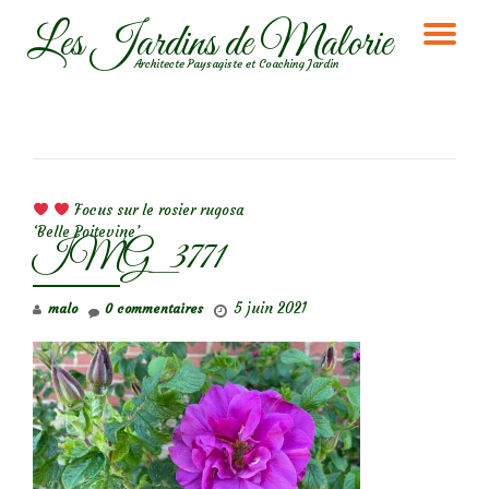
Les Jardins de Malorie
DÉ
Aller
Architecte Paysagiste et Coaching Jardin
au
LA
contenu
NA
NAVIGATION DE L’ARTICLE
Focus sur le rosier rugosa
‘Belle Poitevine’
IMG_3771
5 juin 2021
malo
0 commentaires