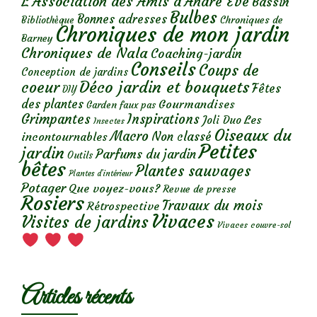
L'Association des Amis d'André Eve
Bassin
Bulbes
Bonnes adresses
Chroniques de
Bibliothèque
Chroniques de mon jardin
Barney
Chroniques de Nala
Coaching-jardin
Conseils
Coups de
Conception de jardins
Déco jardin et bouquets
coeur
Fêtes
DIY
des plantes
Gourmandises
Garden faux pas
Grimpantes
Inspirations
Les
Joli Duo
Insectes
Oiseaux du
Macro
Non classé
incontournables
Petites
jardin
Parfums du jardin
Outils
bêtes
Plantes sauvages
Plantes d’intérieur
Potager
Que voyez-vous?
Revue de presse
Rosiers
Travaux du mois
Rétrospective
Vivaces
Visites de jardins
Vivaces couvre-sol
Articles récents