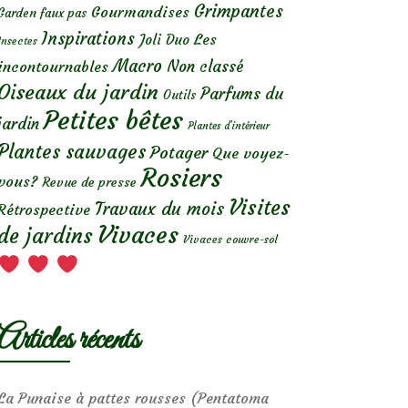
Grimpantes
Gourmandises
Garden faux pas
Inspirations
Les
Joli Duo
Insectes
Macro
Non classé
incontournables
Oiseaux du jardin
Parfums du
Outils
Petites bêtes
jardin
Plantes d’intérieur
Plantes sauvages
Potager
Que voyez-
Rosiers
vous?
Revue de presse
Visites
Travaux du mois
Rétrospective
Vivaces
de jardins
Vivaces couvre-sol
Articles récents
La Punaise à pattes rousses (Pentatoma