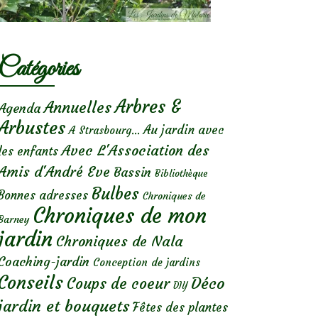
Catégories
Arbres &
Annuelles
Agenda
Arbustes
Au jardin avec
A Strasbourg...
Avec L'Association des
les enfants
Amis d'André Eve
Bassin
Bibliothèque
Bulbes
Bonnes adresses
Chroniques de
Chroniques de mon
Barney
jardin
Chroniques de Nala
Coaching-jardin
Conception de jardins
Conseils
Déco
Coups de coeur
DIY
jardin et bouquets
Fêtes des plantes