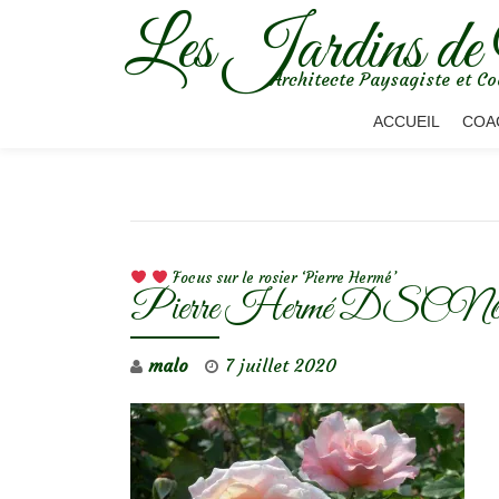
Les Jardins de
Aller
Architecte Paysagiste et Co
au
contenu
ACCUEIL
COA
NAVIGATION DE L’ARTICLE
Focus sur le rosier ‘Pierre Hermé’
Pierre Hermé DSCN6
malo
7 juillet 2020