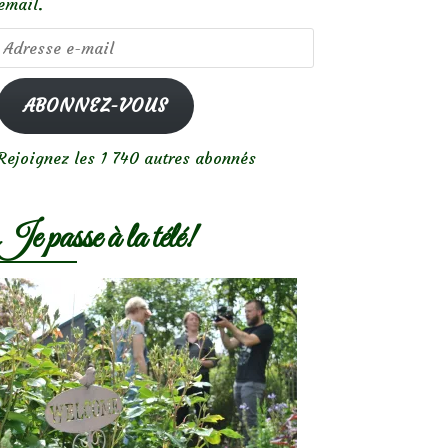
email.
Adresse
e-
mail
ABONNEZ-VOUS
Rejoignez les 1 740 autres abonnés
Je passe à la télé!