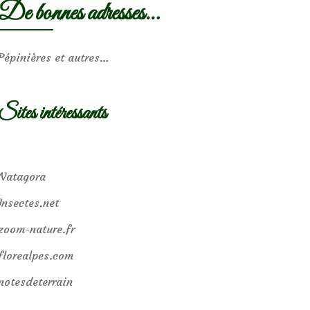
De bonnes adresses…
Pépinières et autres…
Sites intéressants
Natagora
Insectes.net
zoom-nature.fr
florealpes.com
notesdeterrain