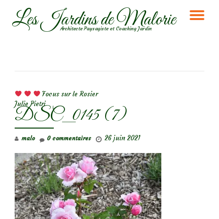
Les Jardins de Malorie
DÉ
Aller
Architecte Paysagiste et Coaching Jardin
au
LA
contenu
NA
NAVIGATION DE L’ARTICLE
Focus sur le Rosier
Julie Pietri
DSC_0145 (7)
26 juin 2021
malo
0 commentaires