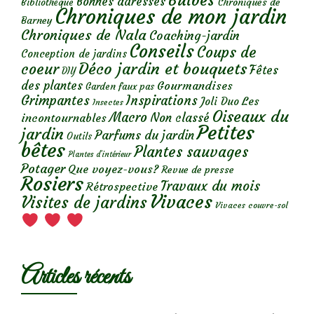
Bulbes
Bonnes adresses
Chroniques de
Bibliothèque
Chroniques de mon jardin
Barney
Chroniques de Nala
Coaching-jardin
Conseils
Coups de
Conception de jardins
Déco jardin et bouquets
coeur
Fêtes
DIY
des plantes
Gourmandises
Garden faux pas
Grimpantes
Inspirations
Les
Joli Duo
Insectes
Oiseaux du
Macro
Non classé
incontournables
Petites
jardin
Parfums du jardin
Outils
bêtes
Plantes sauvages
Plantes d’intérieur
Potager
Que voyez-vous?
Revue de presse
Rosiers
Travaux du mois
Rétrospective
Vivaces
Visites de jardins
Vivaces couvre-sol
Articles récents