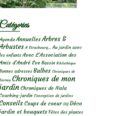
Catégories
Arbres &
Annuelles
Agenda
Arbustes
Au jardin avec
A Strasbourg...
Avec L'Association des
les enfants
Amis d'André Eve
Bassin
Bibliothèque
Bulbes
Bonnes adresses
Chroniques de
Chroniques de mon
Barney
jardin
Chroniques de Nala
Coaching-jardin
Conception de jardins
Conseils
Déco
Coups de coeur
DIY
jardin et bouquets
Fêtes des plantes