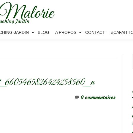
 Malorie
aching Jardin
CHING-JARDIN
BLOG
A PROPOS
CONTACT
#CAFAITT
2_6605465826424258560_n
0 commentaires