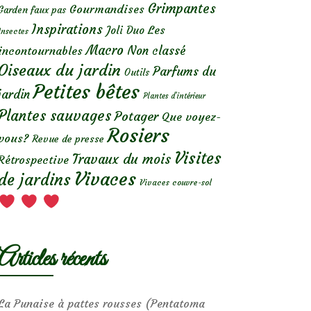
Grimpantes
Gourmandises
Garden faux pas
Inspirations
Les
Joli Duo
Insectes
Macro
Non classé
incontournables
Oiseaux du jardin
Parfums du
Outils
Petites bêtes
jardin
Plantes d’intérieur
Plantes sauvages
Potager
Que voyez-
Rosiers
vous?
Revue de presse
Visites
Travaux du mois
Rétrospective
Vivaces
de jardins
Vivaces couvre-sol
Articles récents
La Punaise à pattes rousses (Pentatoma