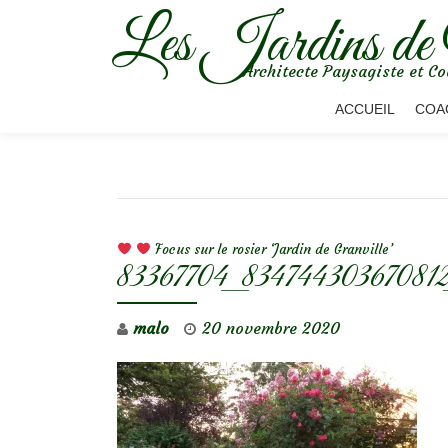
Les Jardins de
Aller
Architecte Paysagiste et Co
au
contenu
ACCUEIL
COA
NAVIGATION DE L’ARTICLE
Focus sur le rosier ‘Jardin de Granville’
83367704_83474430367081
malo
20 novembre 2020