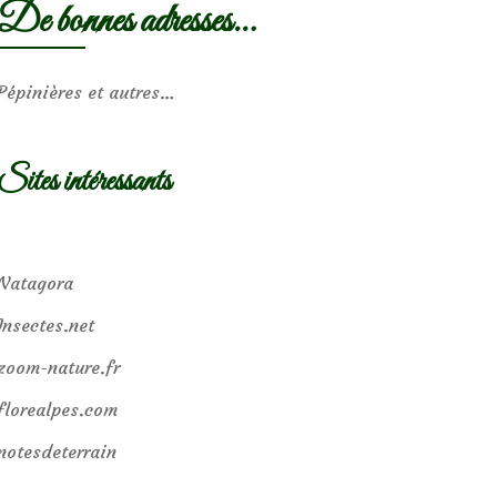
De bonnes adresses…
Pépinières et autres…
Sites intéressants
Natagora
Insectes.net
zoom-nature.fr
florealpes.com
notesdeterrain