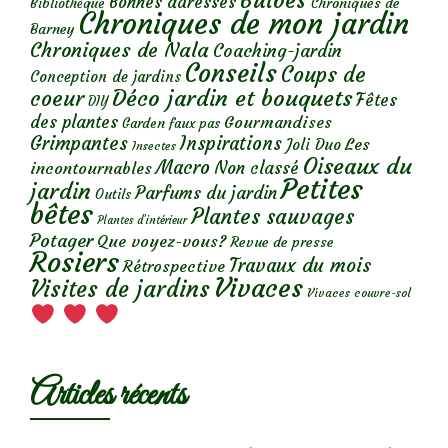
Bulbes
Bonnes adresses
Chroniques de
Bibliothèque
Chroniques de mon jardin
Barney
Chroniques de Nala
Coaching-jardin
Conseils
Coups de
Conception de jardins
Déco jardin et bouquets
coeur
Fêtes
DIY
des plantes
Gourmandises
Garden faux pas
Grimpantes
Inspirations
Les
Joli Duo
Insectes
Oiseaux du
Macro
Non classé
incontournables
Petites
jardin
Parfums du jardin
Outils
bêtes
Plantes sauvages
Plantes d’intérieur
Potager
Que voyez-vous?
Revue de presse
Rosiers
Travaux du mois
Rétrospective
Vivaces
Visites de jardins
Vivaces couvre-sol
Articles récents