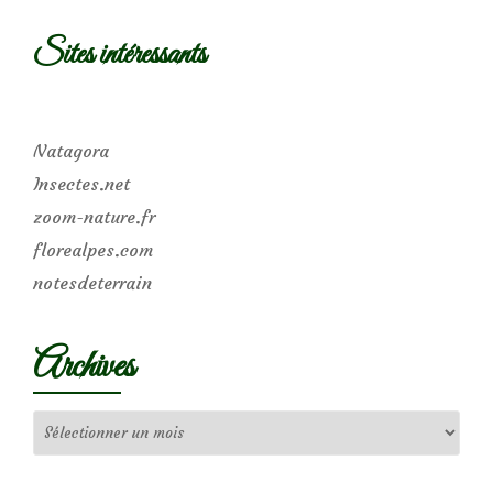
Sites intéressants
Natagora
Insectes.net
zoom-nature.fr
florealpes.com
notesdeterrain
Archives
Archives