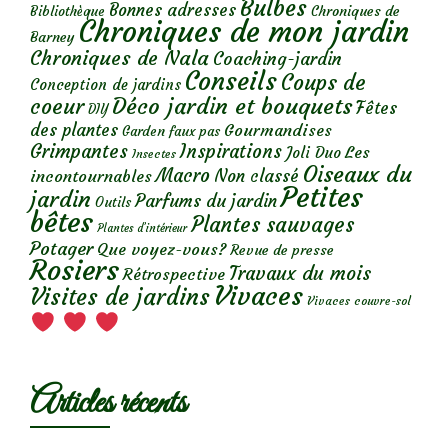
Bulbes
Bonnes adresses
Chroniques de
Bibliothèque
Chroniques de mon jardin
Barney
Chroniques de Nala
Coaching-jardin
Conseils
Coups de
Conception de jardins
Déco jardin et bouquets
coeur
Fêtes
DIY
des plantes
Gourmandises
Garden faux pas
Grimpantes
Inspirations
Les
Joli Duo
Insectes
Oiseaux du
Macro
Non classé
incontournables
Petites
jardin
Parfums du jardin
Outils
bêtes
Plantes sauvages
Plantes d’intérieur
Potager
Que voyez-vous?
Revue de presse
Rosiers
Travaux du mois
Rétrospective
Vivaces
Visites de jardins
Vivaces couvre-sol
Articles récents