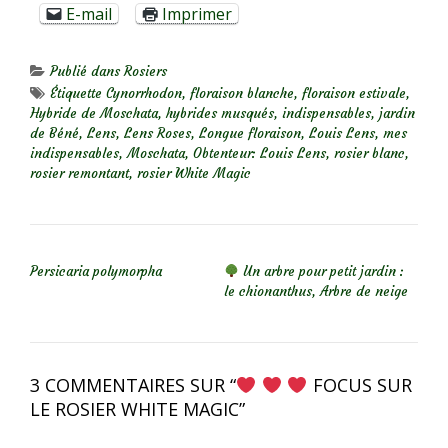
E-mail
Imprimer
Publié dans
Rosiers
Étiquette
Cynorrhodon
,
floraison blanche
,
floraison estivale
,
Hybride de Moschata
,
hybrides musqués
,
indispensables
,
jardin
de Béné
,
Lens
,
Lens Roses
,
Longue floraison
,
Louis Lens
,
mes
indispensables
,
Moschata
,
Obtenteur: Louis Lens
,
rosier blanc
,
rosier remontant
,
rosier White Magic
NAVIGATION DE L’ARTICLE
Persicaria polymorpha
Un arbre pour petit jardin :
le chionanthus, Arbre de neige
3 COMMENTAIRES SUR “
FOCUS SUR
LE ROSIER WHITE MAGIC
”