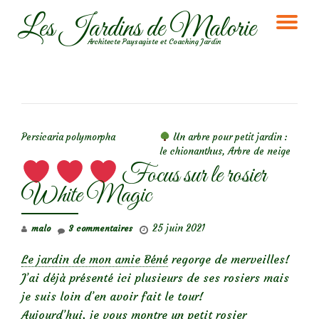
Les Jardins de Malorie
DÉ
Aller
Architecte Paysagiste et Coaching Jardin
au
LA
contenu
NA
NAVIGATION DE L’ARTICLE
Persicaria polymorpha
Un arbre pour petit jardin :
le chionanthus, Arbre de neige
Focus sur le rosier
White Magic
25 juin 2021
malo
3 commentaires
Le jardin de mon amie Béné
regorge de merveilles!
J’ai déjà présenté ici plusieurs de ses rosiers mais
je suis loin d’en avoir fait le tour!
Aujourd’hui, je vous montre un petit rosier