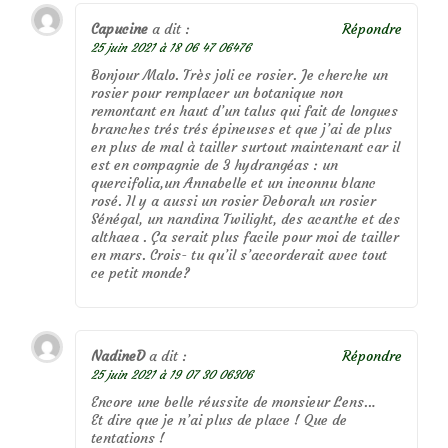
Capucine
a dit :
Répondre
25 juin 2021 à 18 06 47 06476
Bonjour Malo. Très joli ce rosier. Je cherche un
rosier pour remplacer un botanique non
remontant en haut d’un talus qui fait de longues
branches trés trés épineuses et que j’ai de plus
en plus de mal à tailler surtout maintenant car il
est en compagnie de 3 hydrangéas : un
quercifolia,un Annabelle et un inconnu blanc
rosé. Il y a aussi un rosier Deborah un rosier
Sénégal, un nandina Twilight, des acanthe et des
althaea . Ça serait plus facile pour moi de tailler
en mars. Crois- tu qu’il s’accorderait avec tout
ce petit monde?
NadineD
a dit :
Répondre
25 juin 2021 à 19 07 30 06306
Encore une belle réussite de monsieur Lens…
Et dire que je n’ai plus de place ! Que de
tentations !